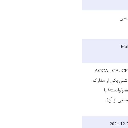
یمی
Ma
ACCA ، CA، C
شتن یکی از مدارک
ضو/وابسته/ یا
متی از آن)
2024-12-