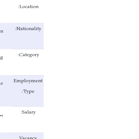
Location:
Nationality:
an
Category:
ng
Employment
me
Type:
Salary:
بس
Vacancy