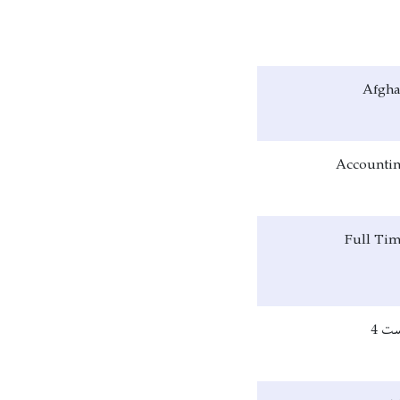
Afgh
Accounti
Full Ti
ت 4