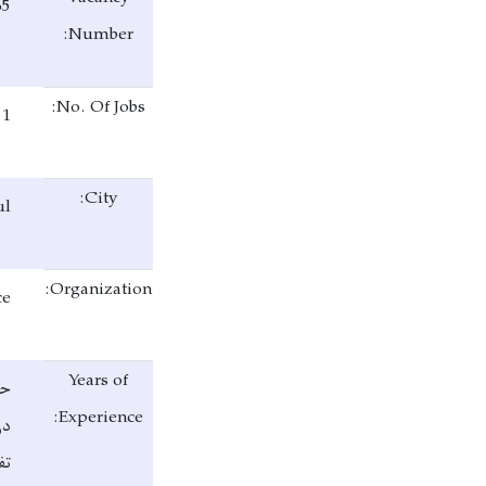
65
Number:
No. Of Jobs:
1
City:
ul
Organization:
ce
Years of
حد
Experience:
در
تف