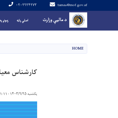
۰۲۰۲۹۲۴۲۷۳
tamas@mof.gov.af
Main navigation
د مالیې وزارت
اصلي پاڼه
زمونږ په
HOME
کارشناس معیا
یکشنبه ۱۴۰۳/۹/۲۵ - ۱۱:۱۱