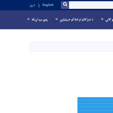
SEARCH
English
دری
و ګاني
د تدراکاتو او املاکو خبرتیاوي
زموږ سره اړیکه