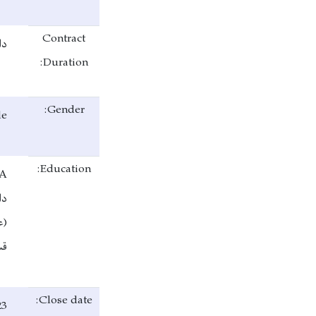
Contract
دا
Duration:
Gender:
le
Education:
PA
دا
(ع
قس
Close date:
23