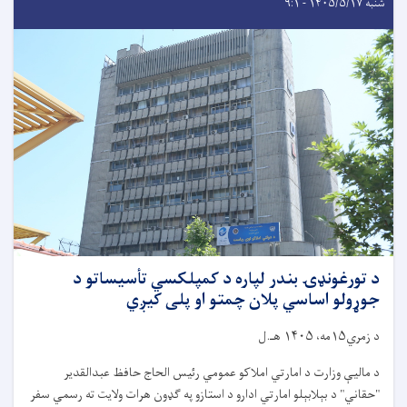
شنبه ۱۴۰۵/۵/۱۷ - ۹:۱
د تورغونډۍ بندر لپاره د کمپلکسي تأسیساتو د
جوړولو اساسي پلان چمتو او پلی کیږي
د زمري۱۵مه، ۱۴۰۵ هـ.ل
د مالیې وزارت د امارتي املاکو عمومي رئیس الحاج حافظ عبدالقدیر
"حقاني" د بېلابېلو امارتي ادارو د استازو په ګډون هرات ولایت ته رسمي سفر