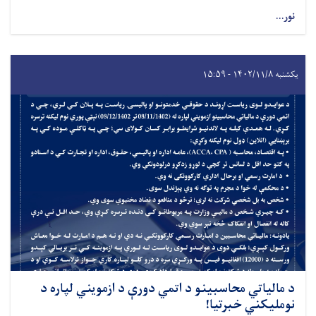
نور...
یکشنبه ۱۴۰۲/۱۱/۸ - ۱۵:۵۹
د مالياتي محاسبينو د اتمي دورې د ازمويني لپاره د
نومليکني خبرتیا!