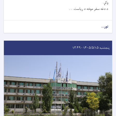
وکړ.
د دغه سفر موخه د ریاست. . .
نور...
پنجشنبه ۱۴۰۵/۵/۱۵ - ۱۳:۴۹