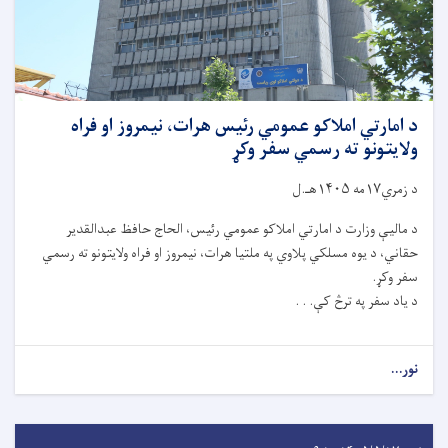
د امارتي املاکو عمومي رئیس هرات، نیمروز او فراه
ولایتونو ته رسمي سفر وکړ
د زمري۱۷مه ۱۴۰۵هـ.ل
د مالیې وزارت د امارتي املاکو عمومي رئیس، الحاج حافظ عبدالقدیر
حقاني، د یوه مسلکي پلاوي په ملتیا هرات، نیمروز او فراه ولایتونو ته رسمي
سفر وکړ.
د یاد سفر په ترڅ کې. . .
نور...