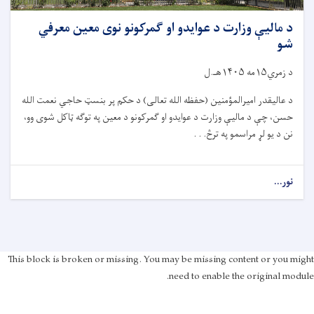
د مالیې وزارت د عوایدو او ګمرکونو نوی معین معرفي
شو
د زمري۱۵مه ۱۴۰۵هـ.ل
د عالیقدر امیرالمؤمنین (حفظه الله تعالی) د حکم پر بنسټ حاجي نعمت الله
حسن، چې د مالیې وزارت د عوایدو او ګمرکونو د معین په توګه ټاکل شوی وو،
نن د یو لړ مراسمو په ترڅ. . .
نور...
This block is broken or missing. You may be missing content or you might
need to enable the original module.