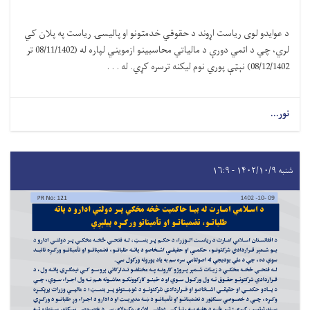
د عوایدو لوی ریاست اړوند د حقوقي خدمتونو او پالیسۍ ریاست په پلان کي
لري، چي د اتمي دورې د مالیاتي محاسبینو ازمویني لپاره له (08/11/1402 تر
08/12/1402) نېټې پوري نوم لیکنه ترسره کړي. له . . .
نور...
شنبه ۱۴۰۲/۱۰/۹ - ۱۶:۹