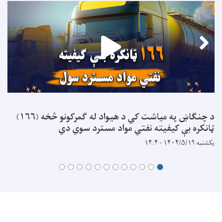
د چنگاښ په میاشت کي د هیواد له ګمرکونو څخه (۱۶۶)
ټانکره بې کیفیته نفتي مواد مسترد سوي دي
یکشنبه ۱۴۰۴/۵/۱۹ - ۱۴:۴