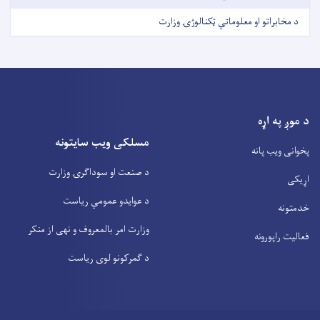
د مخابراتو او معلوماتي ټکنالوژۍ وزارت
د موږ په اړه
مسلکی ویب سایتونه
پخوانی ویب پانه
د صنعت او سوداگرۍ وزارت
اړیکی
د عوایدو عمومي ریاست
خدمتونه
وزارت امر بالمعروف و نهی از منکر
فعالیت راپورونه
د گمرکونو لوی ریاست