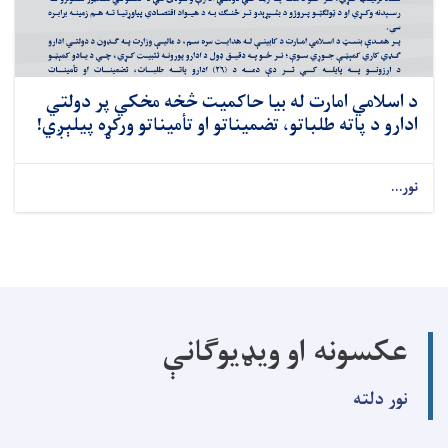
د اسلامي امارت له بیا حاکمیت څخه مخکي پر دولتي
ادارو د پاته طلباتو، تضمیناتو او تأمیناتو ورکړه پیلېږي!
نور...
عکسونه او ویډیوګانې
نور دلته