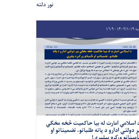
نور دلته
۱۴۰۲/۱ - ۱۶:۹
 اسلامي امارت له بیا حاکمیت څخه مخکي
ر دولتي ادارو د پاته طلباتو، تضمیناتو او
أمیناتو ورکړه پیلېږي!