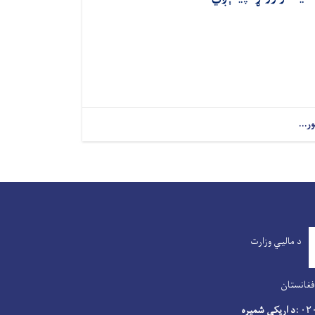
ور...
د مالیي وزارت
فغانستان
:د اړیکی شمیره
۰۲