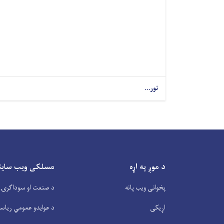
نور...
د موږ په اړه
مسلکی ویب سایتو
پخوانی ویب پانه
د صنعت او سوداگرۍ 
اړیکی
د عوایدو عمومي ریاس