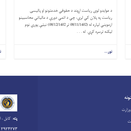
د عوایدو لوی ریاست اړوند د حقوقي خدمتونو او پالیسۍ
ریاست په پلان کي لري، چي د اتمي دورې د مالیاتي محاسبینو
ازمویني لپاره له (08/11/1402 تر 08/12/1402) نېټې پوري نوم
لیکنه ترسره کړي. له . . .
نور...
ن
نه
وزارت
پته
:
کابل ، ا
ت
۰۲۹۲۴۲۷۳