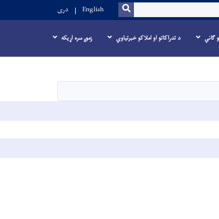
SEARCH
English
دری
و ګاني
د تدراکاتو او املاکو خبرتیاوي
زموږ سره اړیکه