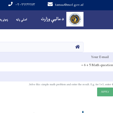
۰۲۰۲۹۲۴۲۷۳
tamas@mof.gov.af
Main navigation
د مالیې وزارت
اصلي پاڼه
زمونږ په
HOME
E-mai
5 + 6 =
Math question
Solve this simple math problem and enter the result. E.g. for 1+3, enter 4.
APPLY