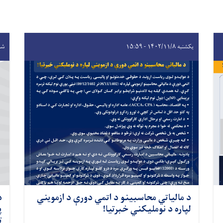
یکشنبه ۱۴۰۲/۱۱/۸ - ۱۵:۵۹
شنبه ۰/۹
د مالياتي محاسبينو د اتمي دورې د ازمويني
د
لپاره د نومليکني خبرتیا!
پ
ت