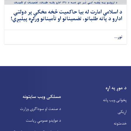
د اسلامي امارت له بیا حاکمیت څخه مخکي پر دولتي
ادارو د پاته طلباتو، تضمیناتو او تأمیناتو ورکړه پیلېږي!
نور...
د موږ په اړه
مسلکی ویب سایتونه
پخوانی ویب پانه
د صنعت او سوداگرۍ وزارت
اړیکی
د عوایدو عمومي ریاست
خدمتونه