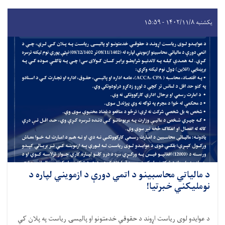
یکشنبه ۱۴۰۲/۱۱/۸ - ۱۵:۵۹
د مالياتي محاسبينو د اتمي دورې د ازمويني لپاره د
نومليکني خبرتیا!
د عوایدو لوی ریاست اړوند د حقوقي خدمتونو او پالیسۍ ریاست په پلان کي