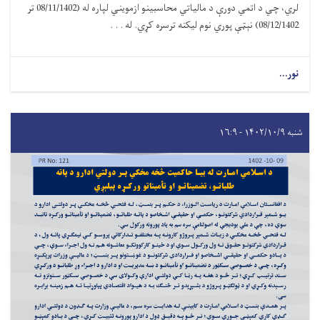
لري، چي د اتمي دورې د مالیاتي محاسبینو ازمویني لپاره له (08/11/1402 تر
08/12/1402) نېټې پوري نوم لیکنه ترسره کړي. له . . .
نور...
شنبه ۱۴۰۲/۱۰/۹ - ۱۶:۹