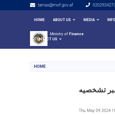
tamas@mof.gov.af
020292427
Main navigation
HOME
ABOUT US
MEDIA
INF
Ministry of
Finance
CONTACT US
HOME
Thu, May 09 2024 1