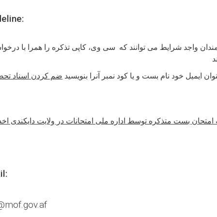
eline:
ندان واجد شرایط می توانند که سی وی، کاپی تذکره را همرا با درخو
د
ن ایمیل خود نام بست و یا کود نمبر آنرا بنویسید
ضم کردن اسناد تحص
 امتحان بست متذکره توسط اداره ملی امتحانات در ولایت دایکندی اخذ
l:
s@mof.gov.af