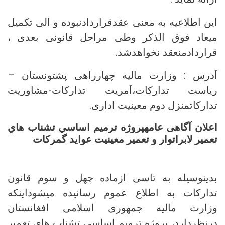
این اطلاعیه به معنی عقدقراردادنبوده و الی تکمیل
میعاد فوق الذکر وطی مراحل قانونی بعدی ،
قراردادمنعقد نخواهدشد.
آدرس : وزارت مالیه چهارراهی پشتونستان –
ریاست تدارکات،آمریت تدارکات-مشاوریت
تدارکاتمنزل دوم معینیت اداری.
اعلان آگاهی عامهپروژه ترميم اساسي تشناب هاي
تعمير لابراتوار و تعمير معينيت عواید گمرکات
بدینوسیله به تاسی ازماده چهل و سوم قانون
تدارکات به اطلاع عموم رسانیده میشوداینکه
وزارت مالیه جمهوری اسلامی افغانستان
درنظردارد، پروژه ترميم اساسي تشناب هاي تعمير