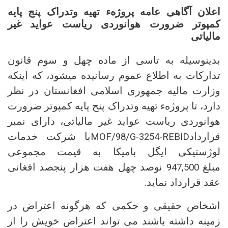
اعلان آگاهی عامه پروژهء تهیه وتدراک پنج پایه
کمپوتر ضرورت هوانوردی ریاست عواید غیر
مالیاتی
بدینوسیله به تاسی از ماده چهل و سوم قانون
تدارکات به اطلاع عموم رسانیده میشود، که اینکه
وزارت مالیه جمهوری اسلامی افغانستان در نظر
دارد، تا پروژهء تهیه وتدراک پنج پایه کمپوتر ضرورت
هوانوردی ریاست عواید غیر مالیاتی، دارای نمبر
قرارداد
با شرکت خدمات
MOF/98/G-3254-REBID
لوژستیکی ایگل بامیکا به قیمت مجموعی
مبلغ
نوصد چهل هفت هزار پنجصد افغانی
947,500
عقد قرارداد نماید.
اشخاص حقیقی و حکمی که هرگونه اعتراض در
زمینه داشته باشند می تواند اعتراض خویش را از