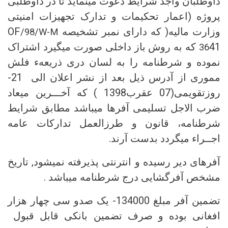
داوطلبان واجد شرایط دعوت مینماید تا در داوطلبی
پروژه (اعمار تحکیمات و تدارک تجهیزات امنیتی
وزارت مالیه( که دارای نمبر تشخیصه
OF
/98/W-
M
41 که به روش باز داخلی صورت میگیرد اشتراک
36
نموده و شرطنامه را به لسان دری ذریعهء فلش
مموری از آدرس ذیل بعد از نشر اعلان الی 21-
روزتقویمی(07 عقرب1398 ) که آخـــرین میعاد
ضرب الاجل تسلیمی آفرها میباشد مطابق شرایط
شرطنامه، قانون و طرزالعمل تدارکات عامه
اجــراء میگردد بدست آرند.
آفرهای دیر رسیده و انترنتی پذیرفته نمیشود, تاریخ
مشخص آفرگشایی درج شرطنامه میباشد .
تضمین آفر مبلغ 134000- یک صدو سی چهار هزار
افغانی بوده و صرف تضمین بانکی قابل قبول