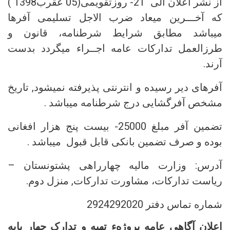
از نشر اعلان الی 21- روزتقویمی(05 عقرب1398 )
که آخـــرین میعاد ضرب الاجل تسلیمی آفرها
میباشد مطابق شرایط شرطنامه، قانون و
طرزالعمل تدارکات عامه اجــراء میگردد بدست
آرند.
آفرهای دیر رسیده و انترنتی پذیرفته نمیشود, تاریخ
مشخص آفرگشایی درج شرطنامه میباشد .
تضمین آفر مبلغ 25000- بیست پنج هزار افغانی
بوده و صرف تضمین بانکی قابل قبول میباشد .
آدرس: وزارت مالیه چهارراهی پشتونستان –
ریاست تدارکات، مشاورت تدارکات, منزل دوم.
شماره تماس دفتر 2924292020
اعلان آگاهی عامه پروژهء تهیه و تدارک چهار پایه