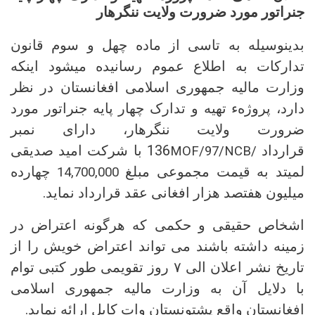
جنراتور مورد ضرورت ولایت ننگرهار
بدینوسیله به تاسی از ماده چهل و سوم قانون
تدارکات به اطلاع عموم رسانیده میشود اینکه
وزارت مالیه جمهوری اسلامی افغانستان در نظر
دارد، پروژهء تهیه و تدارک چهار پایه جنراتور مورد
ضرورت ولایت ننگرهار، دارای نمبر
قرارداد
136 با شرکت امید صدیقی
MOF/97/NCB/
لمیتد به قیمت مجموعی مبلغ
چهارده
14,700,000
میلیون هفتصد هزار افغانی عقد قرارداد نماید.
اشخاص حقیقی و حکمی که هرگونه اعتراض در
زمینه داشته باشند می تواند اعتراض خویش را از
تاریخ نشر اعلان الی ۷ روز تقویمی طور کتبی توام
با دلایل آن به وزارت مالیه جمهوری اسلامی
افغانستان واقع پشتونستان وات کابل ارائه نماید.