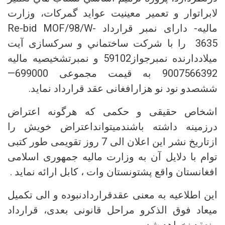
لابراتوار و تعمير معينيت عواید گمرکات، وزارت
مالیه- دارای نمبر قرارداد Re-bid MOF/98/W-
3635 را با شرکت ساختماني و سرکسازی آیت
میلاددارنده نمبرجواز59102 و نمبرتشخیصیه مالیه
9007566392 به قیمت مجموعی 699000—
ششصدو نود نو هزارافغانی عقد قرارداد نماید.
اشخاص حقیقی و حکمی که هرگونه اعتراض
درزمینه داشته باشندمیتوانداعتراض خویش را
ازتاریخ نشر این اعلان الی 7 روز تقویمی طور کتبی
توام با دلایل آن به وزارت مالیه جمهوری اسلامی
افغانستان واقع پشتونستان وات ، کابل ارائه نماید .
این اطلاعیه به معنی عقدقراردادنبوده و الی تکمیل
میعاد فوق الذکرو مراحل قانونی بعدی، قرارداد