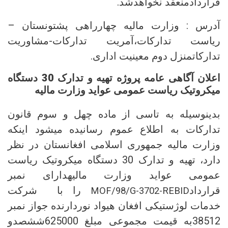
قراردادمنعقد نخواهدشد.
آدرس : وزارت مالیه چهارراهی پشتونستان –
ریاست تدارکات،آمریت تدارکات-مشاوریت
تدارکاتمنزل دوم معینیت اداری.
اعلان آگاهی عامه پروژه تهیه و تدارک 30 دستگاه
میکروتیک ریاست عمومی عواید وزارت مالیه
بدینوسیله به تاسی از ماده چهل و سوم قانون
تدارکات به اطلاع عموم رسانیده میشود اینکه
وزارت مالیه جمهوری اسلامی افغانستان در نظر
دارد، تهیه و تدارک 30 دستگاه میکروتیک ریاست
عمومی عواید وزارت مالیهدارای نمبر
قرارداد
را با شرکت
MOF/98/G-3702-REBID
خدمات لوژستیکی افغان هیواد نوردارنده جواز نمبر
38512به قیمت مجموعی مبلغ 625000ششصدو