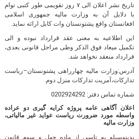
تاریخ نشر اعلان الی ۷ روز تقویمی طور کتبی توام
با دلایل آن به وزارت مالیه جمهوری اسلامی
افغانستان واقع پشتونستان وات کابل ارائه نماید.
این اطلاعیه به معنی عقد قرارداد نبوده و الی
تکمیل میعاد فوق الذکر وطی مراحل قانونی بعدی،
قرارداد منعقد نخواهد شد.
آدرس:وزارت مالیه چهارراهی پشتونستان–ریاست
تدارکات،آمریت تدارکات منزل دوم.
شماره تماس دفتر: 0202924292
اعلان آگاهی عامه پروژه کرایه گیری دو عراده
واسطه مورد ضرورت ریاست عواید غیر مالیاتی،
وزارت مالیه
بدینوسیله به تاسی از ماده چهل و سوم قانون