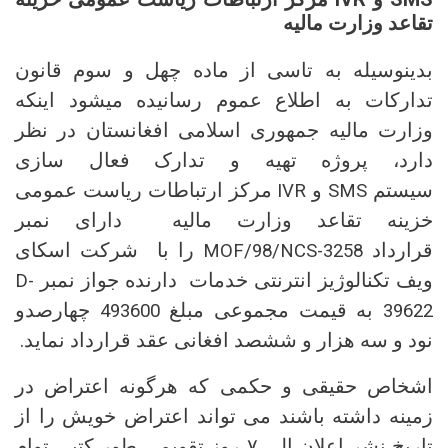
تقاعد وزارت مالیه
بدینوسیله به تاسی از ماده چهل و سوم قانون
تدارکات به اطلاع عموم رسانیده میشود اینکه
وزارت مالیه جمهوری اسلامی افغانستان در نظر
دارد، پروژه تهیه و تدارک فعال سازی
سیستم
و
مرکز ارتباطات ریاست عمومی
IVR
SMS
خزینه تقاعد وزارت مالیه دارای نمبر
قرارداد
را با شرکت اسکای
MOF/98/NCS-3258
ویف تکنالوژیز انترنتی خدمات دارنده جواز نمبر
D-
به قیمت مجموعی مبلغ
چهارصدو
493600
39622
نود و سه هزار و ششصد افغانی عقد قرارداد نماید.
اشخاص حقیقی و حکمی که هرگونه اعتراض در
زمینه داشته باشند می تواند اعتراض خویش را از
تاریخ نشر اعلان الی ۷ روز تقویمی طور کتبی توام