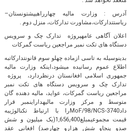
منعقد نخواهد شد .
آدرس : وزارت مالیه چهارراهیپشتونستان–
ریاستتدارکات،مشاورت تدارکات، منزل دوم .
اعلان آگاهی عامهپروژه تدارک چک و سرویس
دستگاه های تکت نمبر مراجعین ریاست گمرکات
بدینوسیله به تاسی ازماده چهلو سوم قانونتدارکاتبه
اطلاع عموم رسانیده میشود،اینکه وزارت مالیه
جمهوری اسلامی افغانستان درنظردارد، پروژه
تدارک چک و سرویس دستگاه های تکت نمبر
مراجعین ریاست گمرکات، عواید، مالیه دهنده گان
متوسط و مرکز وزارت مالیهداراینمبر قرار
دادMoF/98/NCS-3740را با ارتباط تکنالوژیبه
قیمت مجموعیمبلغ1,656,400(یک میلیون و شش
صدو پنجاو شش هزارو چهارصد) افغانی عقد