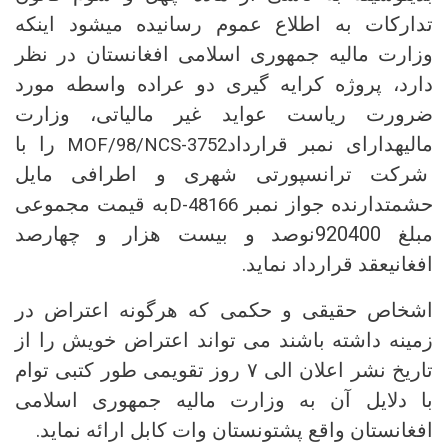
تدارکات به اطلاع عموم رسانیده میشود اینکه
وزارت مالیه جمهوری اسلامی افغانستان در نظر
دارد، پروژه کرایه گیری دو عراده واسطه مورد
ضرورت ریاست عواید غیر مالیاتی، وزارت
مالیهدارای نمبر قرارداد
را با
MOF/98/NCS-3752
شرکت ترانسپورتی شهری و اطرافی مایل
حشمتدارنده جواز نمبر
به قیمت مجموعی
D-48166
مبلغ 920400نوصد و بیست هزار و چهارصد
افغانیعقد قرارداد نماید.
اشخاص حقیقی و حکمی که هرگونه اعتراض در
زمینه داشته باشند می تواند اعتراض خویش را از
تاریخ نشر اعلان الی ۷ روز تقویمی طور کتبی توام
با دلایل آن به وزارت مالیه جمهوری اسلامی
افغانستان واقع پشتونستان وات کابل ارائه نماید.