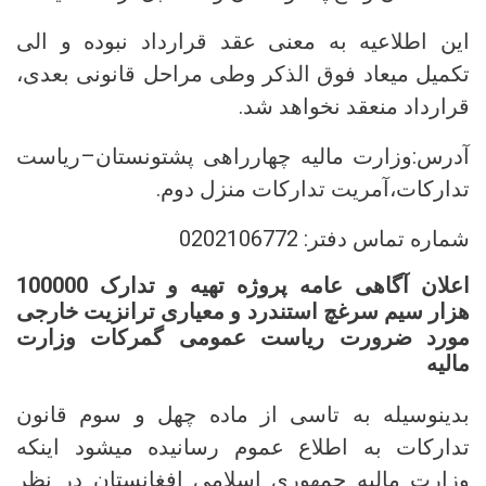
این اطلاعیه به معنی عقد قرارداد نبوده و الی
تکمیل میعاد فوق الذکر وطی مراحل قانونی بعدی،
قرارداد منعقد نخواهد شد.
آدرس:وزارت مالیه چهارراهی پشتونستان–ریاست
تدارکات،آمریت تدارکات منزل دوم.
شماره تماس دفتر: 0202106772
اعلان آگاهی عامه پروژه تهیه و تدارک 100000
هزار سیم سرغچ استندرد و معیاری ترانزیت خارجی
مورد ضرورت ریاست عمومی گمرکات وزارت
مالیه
بدینوسیله به تاسی از ماده چهل و سوم قانون
تدارکات به اطلاع عموم رسانیده میشود اینکه
وزارت مالیه جمهوری اسلامی افغانستان در نظر