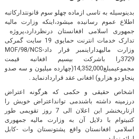
بدینوسیله به تاسی ازماده چهلو سوم قانونتدارکاتبه
اطلاع عموم رسانیده میشود،اینکه وزارت مالیه
جمهوری اسلامی افغانستان درنظردارد،پروژه
تدارک خدمات انترنت حمایوی 19 سایت گمرکی
وزارت مالیهداراینمبر قرار دادMOF/98/NCS-
3729را باشرکت بیسیم افغانبه قیمت
مجموعیمبلغ14,352,000(چهارده میلیون و سه صدو
پنجاو دو هزارو) افغانی عقد قراردادنماید .
اشخاص حقیقی و حکمی که هرگونه اعتراض
درزمینه داشته باشندمی توانداعتراض خویش را
ازتاریخنشر این اعلان الی 7 روز تقویمی طور
کتبیتوام با دلایل آن به وزارت مالیه جمهوری
اسلامی افغانستان واقع پشتونستان وات -کابل
ارائه نماید .