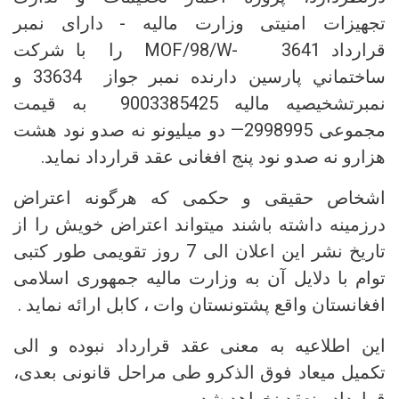
تجهیزات امنیتی وزارت مالیه - دارای نمبر
قرارداد MOF/98/W- 3641 را با شرکت
ساختماني پارسین دارنده نمبر جواز 33634 و
نمبرتشخیصیه مالیه 9003385425 به قیمت
مجموعی 2998995— دو میلیونو نه صدو نود هشت
هزارو نه صدو نود پنج افغانی عقد قرارداد نماید.
اشخاص حقیقی و حکمی که هرگونه اعتراض
درزمینه داشته باشند میتواند اعتراض خویش را از
تاریخ نشر این اعلان الی 7 روز تقویمی طور کتبی
توام با دلایل آن به وزارت مالیه جمهوری اسلامی
افغانستان واقع پشتونستان وات ، کابل ارائه نماید .
این اطلاعیه به معنی عقد قرارداد نبوده و الی
تکمیل میعاد فوق الذکرو طی مراحل قانونی بعدی،