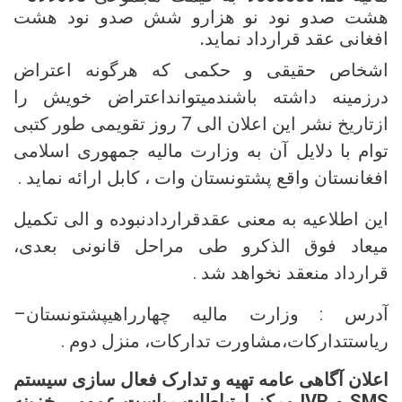
هشت صدو نود نو هزارو شش صدو نود هشت
افغانی عقد قرارداد نماید.
اشخاص حقیقی و حکمی که هرگونه اعتراض
درزمینه داشته باشندمیتوانداعتراض خویش را
ازتاریخ نشر این اعلان الی 7 روز تقویمی طور کتبی
توام با دلایل آن به وزارت مالیه جمهوری اسلامی
افغانستان واقع پشتونستان وات ، کابل ارائه نماید .
این اطلاعیه به معنی عقدقراردادنبوده و الی تکمیل
میعاد فوق الذکرو طی مراحل قانونی بعدی،
قرارداد منعقد نخواهد شد .
آدرس : وزارت مالیه چهارراهیپشتونستان–
ریاستتدارکات،مشاورت تدارکات، منزل دوم .
اعلان آگاهی عامه تهیه و تدارک فعال سازی سیستم
SMS و IVR مرکز ارتباطات ریاست عمومی خزینه