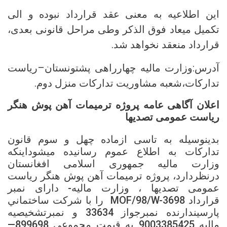
این اطلاعیه به معنی عقد قرارداد نبوده و الی
تکمیل میعاد فوق الذکر وطی مراحل قانونی بعدی،
قرارداد منعقد نخواهد شد.
آدرس:وزارت مالیه چهارراهی پشتونستان–ریاست
تدارکات،شعبه مشاوریت تدارکات منزل دوم.
اعلان آگاهی عامه پروژه ترمیمات آهن پوش هنگر
ریاست عمومی تصدیها
بدینوسیله به تاسی ازماده چهل و سوم قانون
تدارکات به اطلاع عموم رسانیده میشوداینکه
وزارت مالیه جمهوری اسلامی افغانستان
درنظردارد، پروژه ترمیمات آهن پوش هنگر ریاست
عمومی تصدیها ، وزارت مالیه- دارای نمبر
قرارداد MOF/98/W-3698 را با شرکت ساختماني
پارسیندارنده نمبرجواز 33634 و نمبرتشخیصیه
مالیه 9003385425 به قیمت مجموعی 899698—