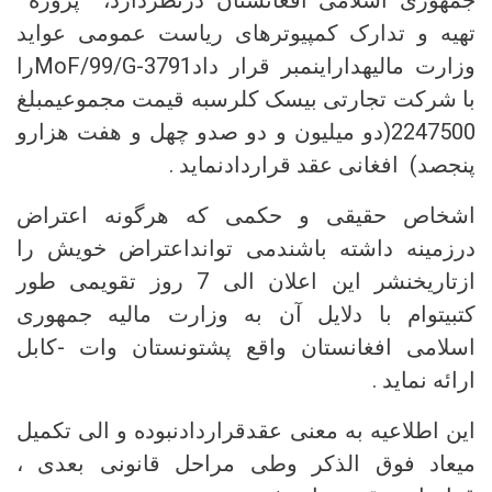
جمهوری اسلامی افغانستان درنظردارد، پروژه
تهیه و تدارک کمپیوترهای ریاست عمومی عواید
وزارت مالیهداراینمبر قرار دادMoF/99/G-3791را
با شرکت تجارتی بیسک کلرسبه قیمت مجموعیمبلغ
2247500(دو میلیون و دو صدو چهل و هفت هزارو
پنجصد) افغانی عقد قراردادنماید .
اشخاص حقیقی و حکمی که هرگونه اعتراض
درزمینه داشته باشندمی توانداعتراض خویش را
ازتاریخنشر این اعلان الی 7 روز تقویمی طور
کتبیتوام با دلایل آن به وزارت مالیه جمهوری
اسلامی افغانستان واقع پشتونستان وات -کابل
ارائه نماید .
این اطلاعیه به معنی عقدقراردادنبوده و الی تکمیل
میعاد فوق الذکر وطی مراحل قانونی بعدی ،