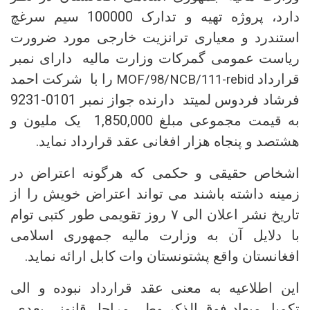
دارد، پروژه تهیه و تدارک 100000 سیم سرغچ
استندرد و معیاری ترانزیت خارجی مورد ضرورت
ریاست عمومی گمرکات وزارت مالیه دارای نمبر
قرارداد
را با شرکت احمد
MOF/98/NCB/111-rebid
فرشاد فردوس لمیتد دارنده جواز نمبر 0101-9231
به قیمت مجموعی مبلغ 1,850,000 یک ملیون و
هشتصد و پنجاه هزار افغانی عقد قرارداد نماید.
اشخاص حقیقی و حکمی که هرگونه اعتراض در
زمینه داشته باشند می تواند اعتراض خویش را از
تاریخ نشر اعلان الی ۷ روز تقویمی طور کتبی توام
با دلایل آن به وزارت مالیه جمهوری اسلامی
افغانستان واقع پشتونستان وات کابل ارائه نماید.
این اطلاعیه به معنی عقد قرارداد نبوده و الی
تکمیل میعاد فوق الذکر وطی مراحل قانونی بعدی،