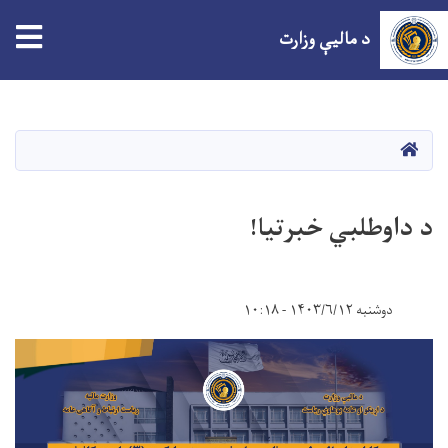
tion
د مالیې وزارت
اصلي
منځپانګه
دانګل
HOME
د داوطلبي خبرتیا!
دوشنبه ۱۴۰۳/۶/۱۲ - ۱۰:۱۸