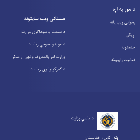
د موږ په اړه
مسلکی ویب سایتونه
پخوانی ویب پانه
د صنعت او سوداگرۍ وزارت
اړیکی
د عوایدو عمومي ریاست
خدمتونه
وزارت امر بالمعروف و نهی از منکر
فعالیت راپورونه
د گمرکونو لوی ریاست
د مالیي وزارت
پته
:
کابل ، افغانستان