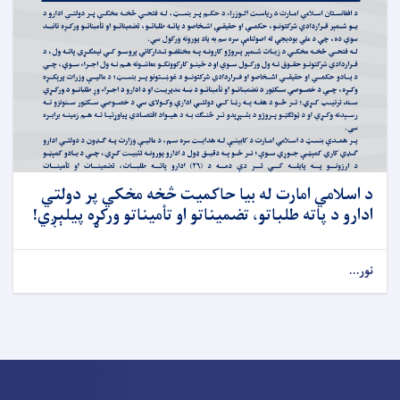
د اسلامي امارت له بیا حاکمیت څخه مخکي پر دولتي
ادارو د پاته طلباتو، تضمیناتو او تأمیناتو ورکړه پیلېږي!
نور...