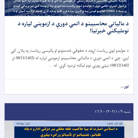
د مالياتي محاسبينو د اتمي دورې د ازمويني لپاره د
نومليکني خبرتیا!
د عوایدو لوی ریاست اړوند د حقوقي خدمتونو او پالیسۍ ریاست په پلان کي
لري، چي د اتمي دورې د مالیاتي محاسبینو ازمویني لپاره له (08/11/1402 تر
08/12/1402) نېټې پوري نوم لیکنه ترسره کړي. له . . .
نور...
شنبه ۱۴۰۲/۱۰/۹ - ۱۶:۹