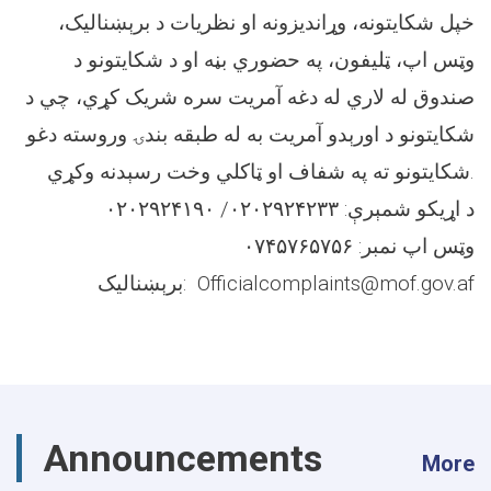
خپل شکایتونه، وړاندیزونه او نظریات د برېښنالیک،
وټس اپ، ټلیفون، په حضوري بڼه او د شکایتونو د
صندوق له لاري له دغه آمریت سره شریک کړي، چي د
شکایتونو د اورېدو آمریت به له طبقه بندۍ وروسته دغو
شکایتونو ته په شفاف او ټاکلي وخت رسېدنه وکړي.
د اړیکو شمېرې: ۰۲۰۲۹۲۴۲۳۳/ ۰۲۰۲۹۲۴۱۹۰
وټس اپ نمبر: ۰۷۴۵۷۶۵۷۵۶
برېښنالیک: Officialcomplaints@mof.gov.af
Announcements
More