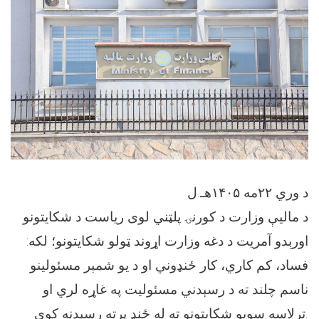
د وري ۲۲مه ۱۴۰۵هـ.ل
د مالیې وزارت د کورنۍ پلټني لوی ریاست د شکایتونو
اورېدو آمریت د دغه وزارت اړوند ټولو شکایتونو؛ لکه:
فساد، کم کاري، کار ځنډوني او د یو شمېر مسئولینو
ناسم چلند ته د رسېدني مسئولیت په غاړه لري او
ترلاسه سويو شکایتونو ته له ځنډ پرته رسېدنه کوي.