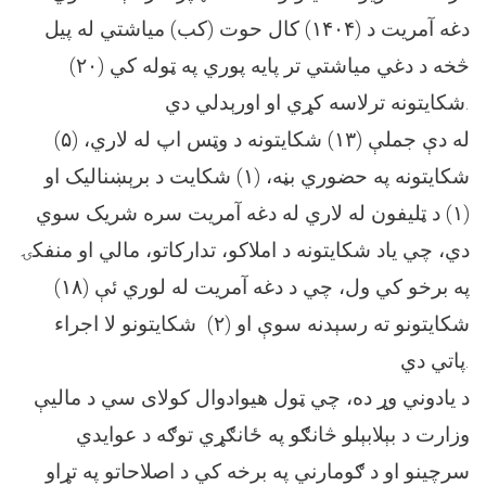
دغه آمریت د (۱۴۰۴) کال حوت (کب) میاشتي له پیل
څخه د دغي میاشتي تر پایه پوري په ټوله کي (۲۰)
شکایتونه ترلاسه کړي او اورېدلي دي.
له دې جملې (۱۳) شکایتونه د وټس اپ له لاري، (۵)
شکایتونه په حضوري بڼه، (۱) شکایت د برېښنالیک او
(۱) د ټلیفون له لاري له دغه آمریت سره شریک سوي
دي، چي یاد شکایتونه د املاکو، تدارکاتو، مالي او منفکۍ
په برخو کي ول، چي د دغه آمریت له لوري ئې (۱۸)
شکایتونو ته رسېدنه سوې او (۲) شکایتونو لا اجراء
پاتي دي.
د یادوني وړ ده، چي ټول هیوادوال کولای سي د مالیې
وزارت د بېلابېلو څانګو په ځانګړي توګه د عوایدي
سرچینو او د ګومارني په برخه کي د اصلاحاتو په تړاو