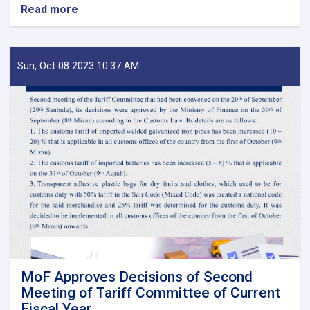
Read more
about
Before
Reestablishment
of
IEA
Sun, Oct 08 2023 10:37 AM
Payment
of
Claims,
Guarantees
&
Guarantee
Fees
to
State
Bodies
launches!
MoF Approves Decisions of Second
Meeting of Tariff Committee of Current
Fiscal Year