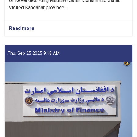
of Revenues, Alhaj Maulawi Safar Mohammad Sahar,
visited Kandahar province.. . .
Read more
about
Mufti
Saeed-
led
Delegation
Thu, Sep 25 2025 9:18 AM
Emphasizes
Revenue
Target,
Assessing
Transparency
as
Visits
Kandahar