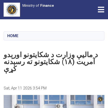
Ministry of
Finance
Tog
Skip
to
main
HOME
content
د مالیې وزارت د شکایتونو اورېدو
آمریت (۱۸) شکایتونو ته رسېدنه
کړې
Sat, Apr 11 2026 3:54 PM