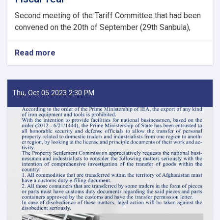
Second meeting of the Tariff Committee that had been
convened on the 20th of September (29th Sanbula),
Read more
about
MoF
Approves
Decisions
of
Thu, Oct 05 2023 2:30 PM
Second
Meeting
of
Tariff
Committee
of
Current
Fiscal
Year