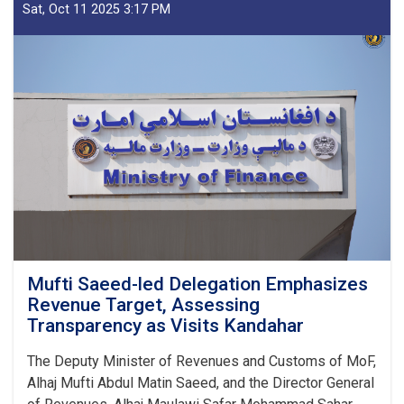
Return
Sat, Oct 11 2025 3:17 PM
16
Tankers
of
Substandard
Petroleum
Products
in
1M!
Mufti Saeed-led Delegation Emphasizes
Revenue Target, Assessing
Transparency as Visits Kandahar
The Deputy Minister of Revenues and Customs of MoF,
Alhaj Mufti Abdul Matin Saeed, and the Director General