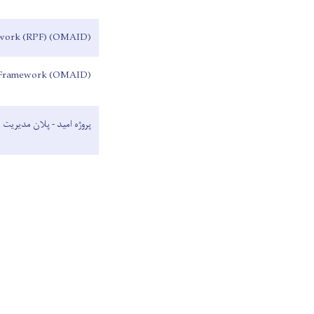
(OMAID) PROJECT _resettlement policy framework (RPF)
(OMAID) PROJECT- Environmental and Social Management Framework
پروژه امید - پلان مدیریت