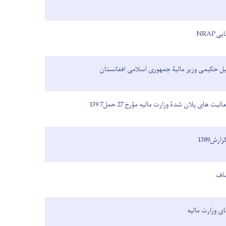
NRAP
ل حکیمی وزیر مالیۀ جمهوری اسلامی افغانستان
 های پلان شدۀ وزارت مالیه مؤرخ 27 حمل7 139
رش138
9
شاف
ی وزارت مالیه