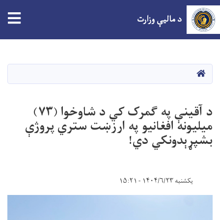
tion
د مالیې وزارت
اصلي
منځپانګه
دانګل
HOME
د آقینې په ګمرک کي د شاوخوا (۷۳)
میلیونه افغانیو په ارزښت ستري پروژې
بشپړېدونکي دي!
یکشنبه ۱۴۰۴/۶/۲۳ - ۱۵:۲۱