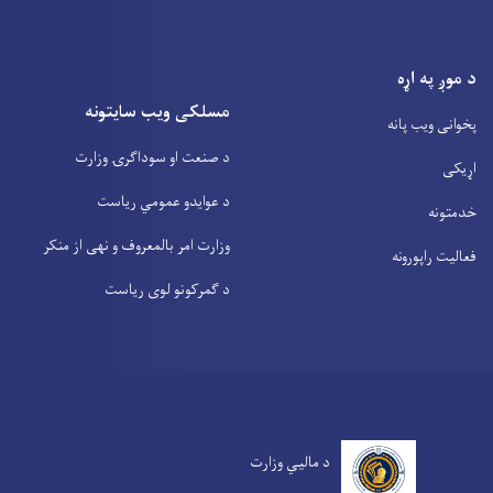
د موږ په اړه
مسلکی ویب سایتونه
پخوانی ویب پانه
د صنعت او سوداگرۍ وزارت
اړیکی
د عوایدو عمومي ریاست
خدمتونه
وزارت امر بالمعروف و نهی از منکر
فعالیت راپورونه
د گمرکونو لوی ریاست
د مالیي وزارت