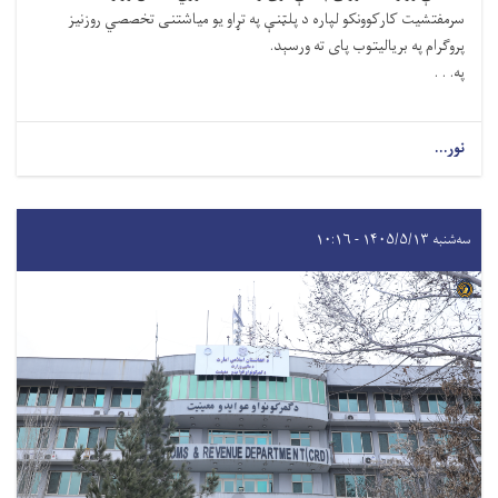
سرمفتشیت کارکوونکو لپاره د پلټنې په تړاو یو میاشتنی تخصصي روزنیز
پروګرام په بریالیتوب پای ته ورسېد.
په. . .
نور...
سه‌شنبه ۱۴۰۵/۵/۱۳ - ۱۰:۱۶