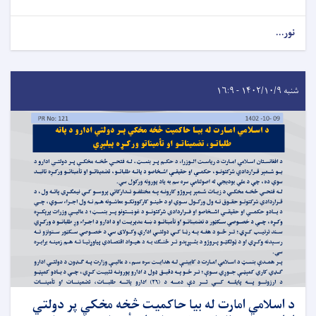
نور...
شنبه ۱۴۰۲/۱۰/۹ - ۱۶:۹
د اسلامي امارت له بیا حاکمیت څخه مخکي پر دولتي