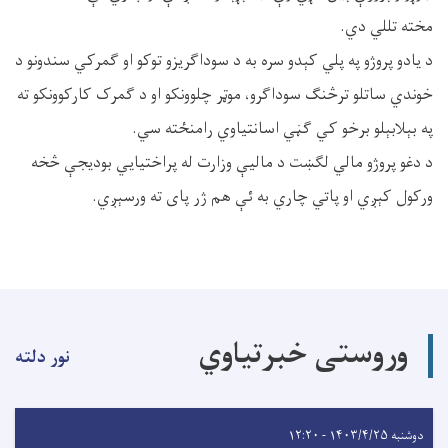
مخته تللي دي.
د یادو پروژو په پلي کېدو سره به د سوداګریزو توکو او ګمرکي سندونو د
خوندي ساتلو ترڅنګ سوداګرو، موټر چلوونکو او د ګمرک کارکوونکو ته
په بېلابېلو برخو کي ګڼي اسانتیاوي رامنځته سي.
د دغو پروژو مالي لګښت د مالیې وزارت له پراختیایي بودیجې څخه
ورکول کېږي او پاتي چاري به ئې هم ژر پای ته ورسېږي.
وروستی خبرتیاوي
نور دلته
دوشنبه ۱۴۰۳/۴/۲۵ - ۱۲:۲۰