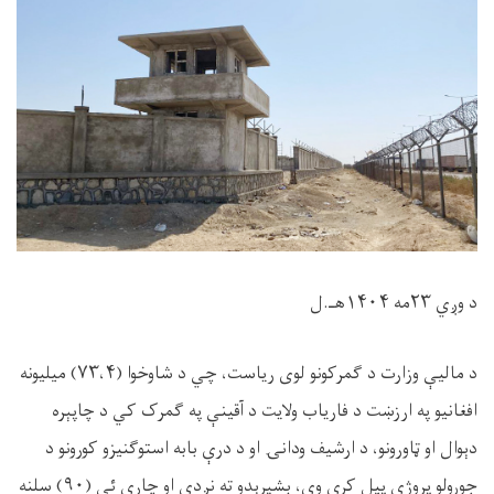
د وږي ۲۳مه ۱۴۰۴هـ.ل
د مالیې وزارت د ګمرکونو لوی ریاست، چي د شاوخوا (۷۳،۴) میلیونه
افغانیو په ارزښت د فاریاب ولایت د آقینې په ګمرک کي د چاپېره
دېوال او ټاورونو، د ارشیف ودانۍ او د درې بابه استوګنیزو کورونو د
جوړولو پروژې پیل کړي وې، بشپړېدو ته نږدې او چاري ئې (۹۰) سلنه