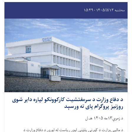
سه‌شنبه ۱۴۰۵/۵/۱۳ - ۱۵:۴۹
د دفاع وزارت د سرمفتشیت کارکوونکو لپاره دایر شوی
روزنیز پروګرام پای ته ورسېد
د زمري۱۳مه ۱۴۰۵ هـ.ل
د مالیې وزارت د کورنۍ پلټنې لوی ریاست له لوري د دفاع وزارت د