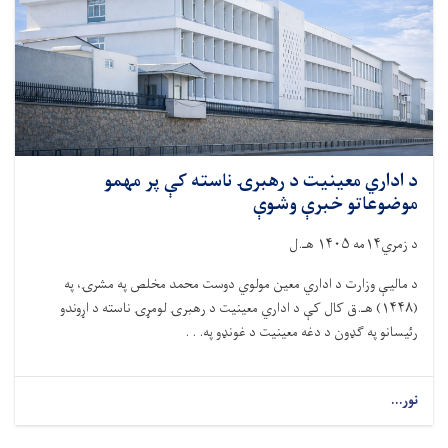
د اداري معینیت د رهبرۍ ناسته کې پر مهمو
موضوعاتو خبرې وشوې
د زمري۱۴مه ۱۴۰۵ هـ.ل
د مالیې وزارت د اداري معین مولوي دوست محمد مخلص په مشرۍ، په
(۱۴۴۸) هـ.ق کال کې د اداري معینیت د رهبرۍ لومړۍ ناسته د اړوندو
رئیسانو په ګډون د دغه معینیت د غونډو په. . .
نور...