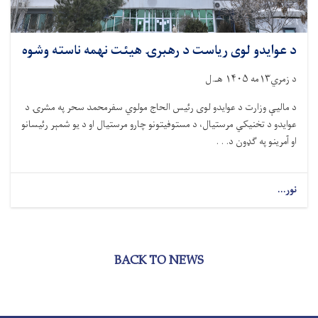
د عوایدو لوی ریاست د رهبرۍ هیئت نهمه ناسته وشوه
د زمري۱۳مه ۱۴۰۵ هـ.ل
د مالیې وزارت د عوایدو لوی رئیس الحاج مولوي سفرمحمد سحر په مشرۍ د
عوایدو د تخنیکي مرستیال، د مستوفیتونو چارو مرستیال او د یو شمېر رئیسانو
او آمرینو په ګډون د. . .
نور...
BACK TO NEWS