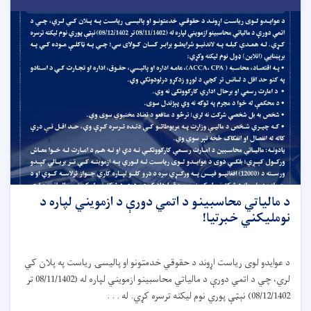
د مالياتي محاسبينو د اتمي دورې د ازمويني لپاره د
نومليکني خبرتیا!
د عوایدو لوی ریاست اړوند د حقوقي خدمتونو او پالیسۍ ریاست په پلان کي
لري، چي د اتمي دورې د مالیاتي محاسبینو ازمویني لپاره له (08/11/1402 تر
08/12/1402) نېټې پوري نوم لیکنه ترسره کړي. له . . .