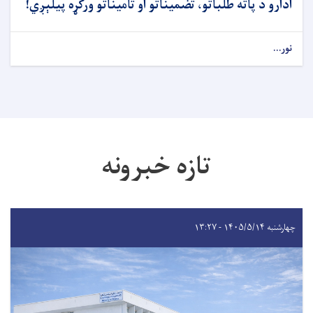
ادارو د پاته طلباتو، تضمیناتو او تأمیناتو ورکړه پیلېږي!
نور...
تازه خبرونه
چهارشنبه ۱۴۰۵/۵/۱۴ - ۱۳:۲۷