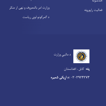
خدمتونه
وزارت امر بالمعروف و نهی از منکر
فعالیت راپورونه
د گمرکونو لوی ریاست
د مالیي وزارت
پته
:
کابل ، افغانستان
:د اړیکی شمیره
۰۲۰۲۹۲۴۲۷۳