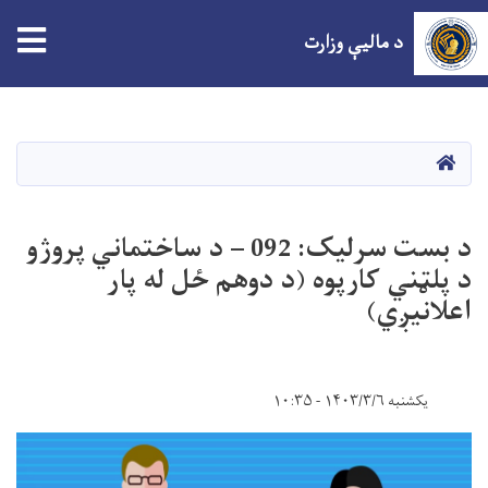
tion
د مالیې وزارت
اصلي
منځپانګه
دانګل
HOME
د بست سرلیک: 092 – د ساختماني پروژو
د پلټني کارپوه (د دوهم ځل له پار
اعلانیږي)
یکشنبه ۱۴۰۳/۳/۶ - ۱۰:۳۵