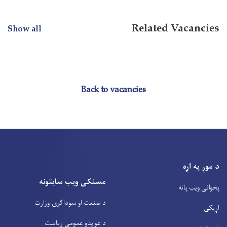
Related Vacancies
Show all
Back to vacancies
د موږ په اړه
مسلکی ویب سایتونه
پخوانی ویب پانه
د صنعت او سوداگرۍ وزارت
اړیکی
د عوایدو عمومي ریاست