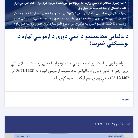
د مالياتي محاسبينو د اتمي دورې د ازمويني لپاره د
نومليکني خبرتیا!
د عوایدو لوی ریاست اړوند د حقوقي خدمتونو او پالیسۍ ریاست په پلان کي
لري، چي د اتمي دورې د مالیاتي محاسبینو ازمویني لپاره له (08/11/1402 تر
08/12/1402) نېټې پوري نوم لیکنه ترسره کړي. له . . .
نور...
شنبه ۱۴۰۲/۱۰/۹ - ۱۶:۹