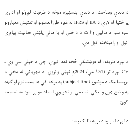
د دندې وضاحت:
د دندې بنسټیزه موخه د ظرفیت لوړولو او اداري
پراختیا له لارې د
IIA
او
IFRS
له غوره طرزالعملونو او تفتیش معیارونو
سره سم د مالیې وزارت د داخلي او یا مالي پلټني فعالیت پیاوړی
کول او رامینځته کول دي.
د لېږد طریقه:
له غوښتنکي څخه تمه کیږي، چي د خپلي سي وي ـ
CV
لېږد تر
(31./ مې/ 2024)
نېټې وانړوي. د مهرباني له مخي د
ز
برېښنالیک د موضوع (
subject line
) په برخه کي «د بست نوم او ګڼه»
په واضح ډول و لیکي. تعلیمي او تجربوي اسناد مو ور سره مه ضمیمه
کوئ.
د لېږد له پاره د برېښنالیک پته: