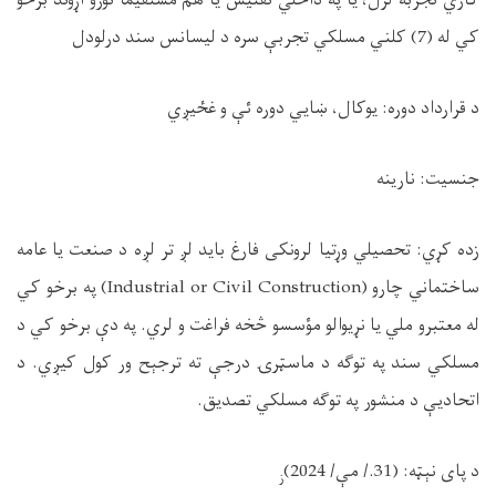
کاري تجربه لرل، یا په داخلي تفتیش یا هم مستقیماً نورو اړوند برخو
کي له (7) کلني مسلکي تجربې سره د لیسانس سند درلودل
د قرارداد دوره:
یوکال، ښايي دوره ئې و غځیږي
جنسیت:
نارینه
زده کړي:
تحصیلي وړتیا لرونکی فارغ باید لږ تر لږه د صنعت یا عامه
ساختماني چارو (
Industrial or Civil Construction
) په برخو کي
له معتبرو ملي یا نړیوالو مؤسسو څخه فراغت و لري. په دې برخو کي د
مسلکي سند په توګه د ماسټرۍ درجې ته ترجېح ور کول کیږي. د
اتحادیې د منشور په توګه مسلکي تصدیق.
د پای نېټه:
(31./ مې/ 2024)
ز