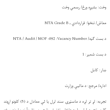
وخت:
بشپړه ورځ/ رسمي وخت
معاش/ تنخوا:
قراردادي ـ
NTA Grade B
د بست ګڼه/
Vacancy Number
:
092-
NTA / Audit / MOF
د بست شمېر:
1
ښار:
کابل
اداره/ مرجع:
د مالیې وزارت
تجربه:
لږ تر لږه د ماسټرۍ سند لرل یا ئې معادل د (5) کلونو اړوند