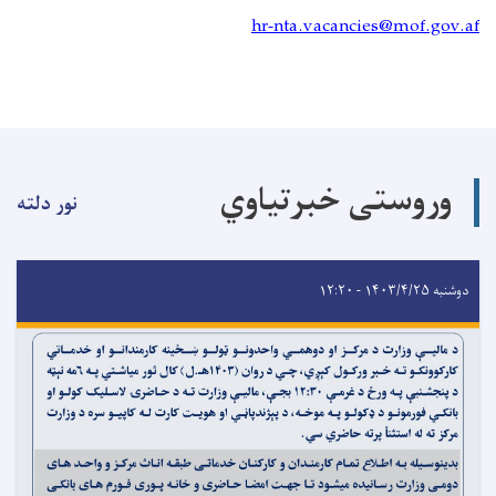
hr-nta.vacancies@mof.gov.af
وروستی خبرتیاوي
نور دلته
دوشنبه ۱۴۰۳/۴/۲۵ - ۱۲:۲۰