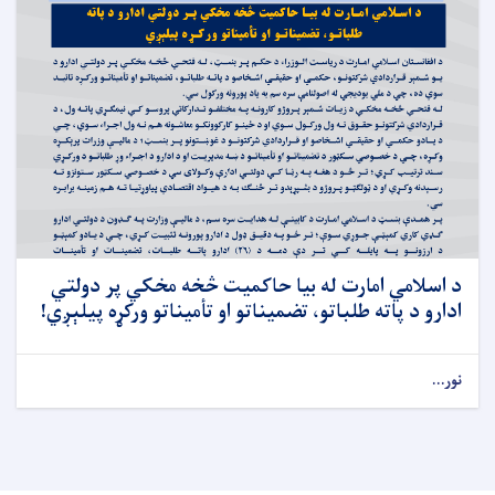
د اسلامي امارت له بیا حاکمیت څخه مخکي پر دولتي
ادارو د پاته طلباتو، تضمیناتو او تأمیناتو ورکړه پیلېږي!
نور...