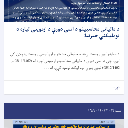
د مالياتي محاسبينو د اتمي دورې د ازمويني لپاره د
نومليکني خبرتیا!
د عوایدو لوی ریاست اړوند د حقوقي خدمتونو او پالیسۍ ریاست په پلان کي
لري، چي د اتمي دورې د مالیاتي محاسبینو ازمویني لپاره له (08/11/1402 تر
08/12/1402) نېټې پوري نوم لیکنه ترسره کړي. له . . .
نور...
شنبه ۱۴۰۲/۱۰/۹ - ۱۶:۹