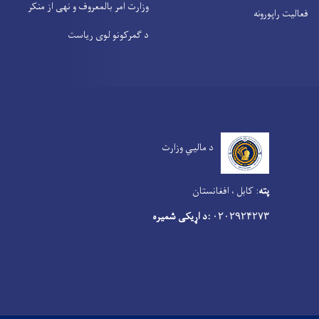
وزارت امر بالمعروف و نهی از منکر
فعالیت راپورونه
د گمرکونو لوی ریاست
د مالیي وزارت
پته
:
کابل ، افغانستان
:د اړیکی شمیره
۰۲۰۲۹۲۴۲۷۳