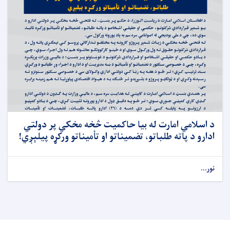
د اسلامي امارت له بیا حاکمیت څخه مخکي پر دولتي
ادارو د پاته طلباتو، تضمیناتو او تأمیناتو ورکړه پیلېږي!
نور...