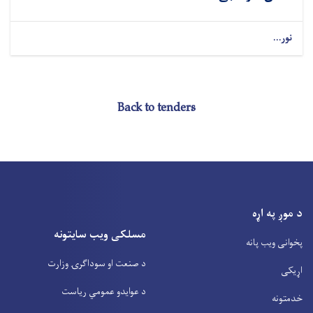
نور...
Back to tenders
د موږ په اړه
مسلکی ویب سایتونه
پخوانی ویب پانه
د صنعت او سوداگرۍ وزارت
اړیکی
د عوایدو عمومي ریاست
خدمتونه