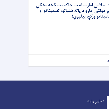
 اسلامي امارت له بیا حاکمیت څخه مخکي
ر دولتي ادارو د پاته طلباتو، تضمیناتو او
أمیناتو ورکړه پیلېږي!
ور...
د مالیي وزارت