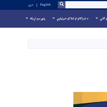
SEARCH
English
دری
و ګاني
د تدراکاتو او املاکو خبرتیاوي
زموږ سره اړیکه