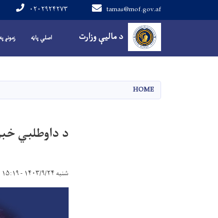
۰۲۰۲۹۲۴۲۷۳
tamas@mof.gov.af
Main navigation
د مالیې وزارت
اصلي پاڼه
زمونږ په
HOME
د داوطلبي خبرت
شنبه ۱۴۰۳/۹/۲۴ - ۱۵:۱۹