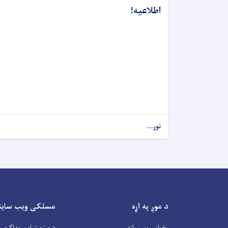
اطلاعیه!
نور...
د موږ په اړه
مسلکی ویب سایتو
پخوانی ویب پانه
د صنعت او سوداگرۍ 