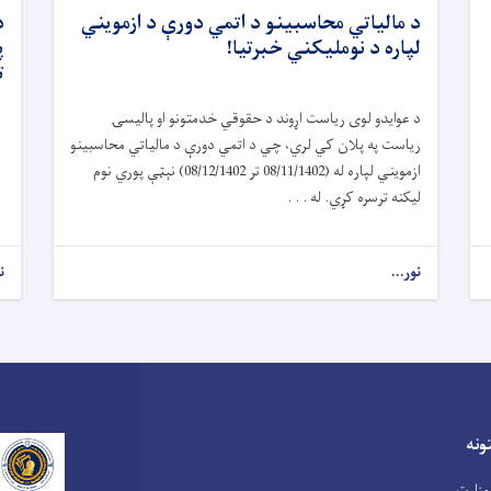
د مالياتي محاسبينو د اتمي دورې د ازمويني
د
لپاره د نومليکني خبرتیا!
پ
ت
د عوایدو لوی ریاست اړوند د حقوقي خدمتونو او پالیسۍ
ریاست په پلان کي لري، چي د اتمي دورې د مالیاتي محاسبینو
ازمویني لپاره له (08/11/1402 تر 08/12/1402) نېټې پوري نوم
لیکنه ترسره کړي. له . . .
نور...
ن
نه
وزارت