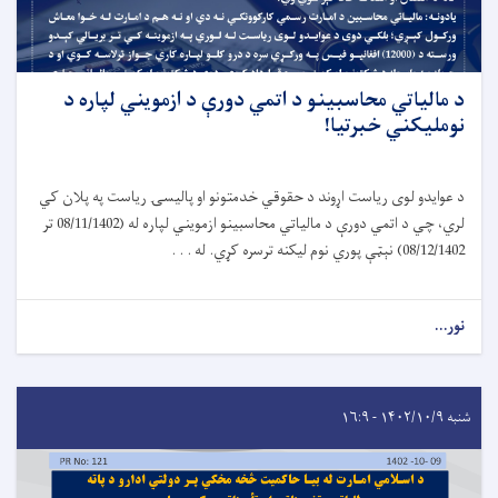
د مالياتي محاسبينو د اتمي دورې د ازمويني لپاره د
نومليکني خبرتیا!
د عوایدو لوی ریاست اړوند د حقوقي خدمتونو او پالیسۍ ریاست په پلان کي
لري، چي د اتمي دورې د مالیاتي محاسبینو ازمویني لپاره له (08/11/1402 تر
08/12/1402) نېټې پوري نوم لیکنه ترسره کړي. له . . .
نور...
شنبه ۱۴۰۲/۱۰/۹ - ۱۶:۹