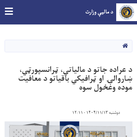
tion
د مالیې وزارت
اصلي
منځپانګه
دانګل
HOME
د عراده جاتو د مالیاتي، ټرانسپورټي،
ښاروالۍ او ټرافیکي باقیاتو د معافیت
موده وغځول سوه
دوشنبه ۱۴۰۴/۱۱/۱۳ - ۱۲:۱۱