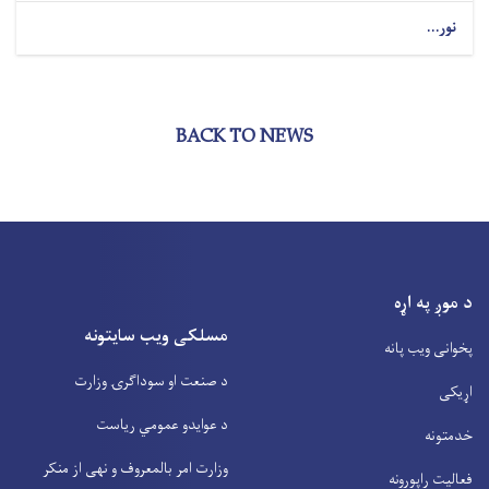
نور...
BACK TO NEWS
د موږ په اړه
مسلکی ویب سایتونه
پخوانی ویب پانه
د صنعت او سوداگرۍ وزارت
اړیکی
د عوایدو عمومي ریاست
خدمتونه
وزارت امر بالمعروف و نهی از منکر
فعالیت راپورونه