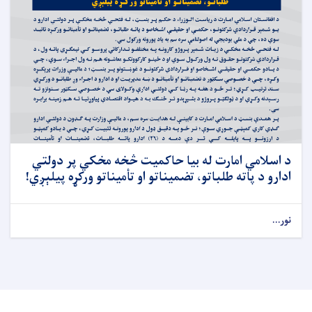
د اسلامي امارت له بیا حاکمیت څخه مخکي پر دولتي
ادارو د پاته طلباتو، تضمیناتو او تأمیناتو ورکړه پیلېږي!
نور...