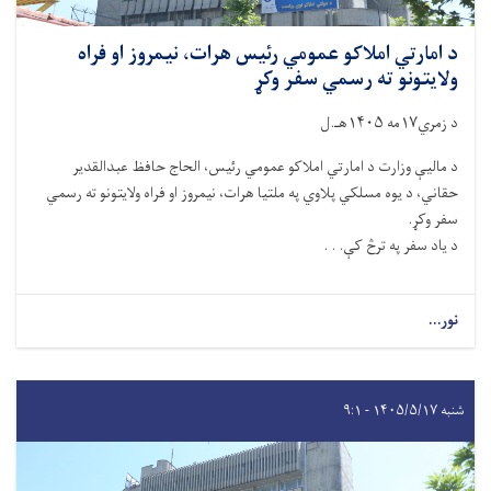
د امارتي املاکو عمومي رئیس هرات، نیمروز او فراه
ولایتونو ته رسمي سفر وکړ
د زمري۱۷مه ۱۴۰۵هـ.ل
د مالیې وزارت د امارتي املاکو عمومي رئیس، الحاج حافظ عبدالقدیر
حقاني، د یوه مسلکي پلاوي په ملتیا هرات، نیمروز او فراه ولایتونو ته رسمي
سفر وکړ.
د یاد سفر په ترڅ کې. . .
نور...
شنبه ۱۴۰۵/۵/۱۷ - ۹:۱