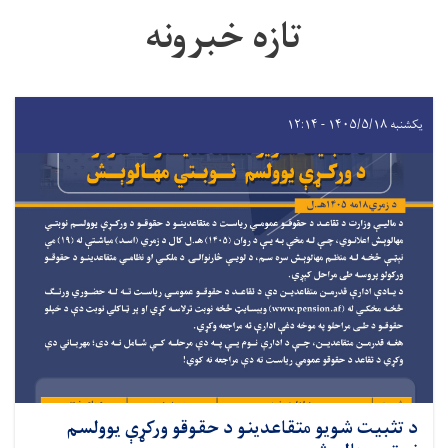
تازه خبرونه
یکشنبه ۱۴۰۵/۵/۱۸ - ۱۲:۱۴
د تثبیت شویو متقاعدینو د حقوقو ورکړې یوولسم