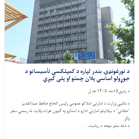
د تورغونډۍ بندر لپاره د کمپلکسي تأسیساتو د
جوړولو اساسي پلان چمتو او پلی کیږي
د زمري۱۵مه، ۱۴۰۵ هـ.ل
د مالیې وزارت د امارتي املاکو عمومي رئیس الحاج حافظ عبدالقدیر
"حقاني" د بېلابېلو امارتي ادارو د استازو په ګډون هرات ولایت ته رسمي سفر
وکړ.
د دغه سفر موخه د ریاست. . .