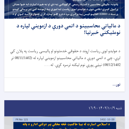
د مالياتي محاسبينو د اتمي دورې د ازمويني لپاره د
نومليکني خبرتیا!
د عوایدو لوی ریاست اړوند د حقوقي خدمتونو او پالیسۍ ریاست په پلان کي
لري، چي د اتمي دورې د مالیاتي محاسبینو ازمویني لپاره له (08/11/1402 تر
08/12/1402) نېټې پوري نوم لیکنه ترسره کړي. له . . .
نور...
شنبه ۱۴۰۲/۱۰/۹ - ۱۶:۹