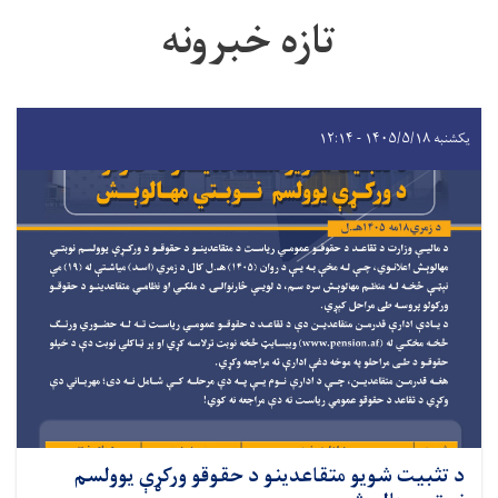
تازه خبرونه
یکشنبه ۱۴۰۵/۵/۱۸ - ۱۲:۱۴
د تثبیت شویو متقاعدینو د حقوقو ورکړې یوولسم