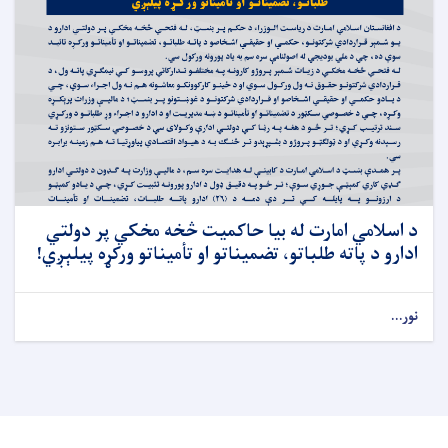
د اسلامي امارت له بیا حاکمیت څخه مخکي پر دولتي
ادارو د پاته طلباتو، تضمیناتو او تأمیناتو ورکړه پیلېږي!
نور...