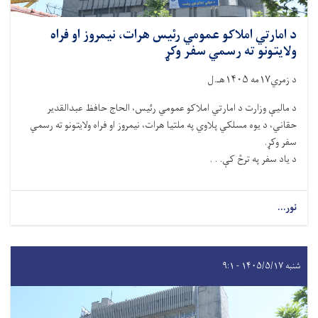
د امارتي املاکو عمومي رئیس هرات، نیمروز او فراه
ولایتونو ته رسمي سفر وکړ
د زمري۱۷مه ۱۴۰۵هـ.ل
د مالیې وزارت د امارتي املاکو عمومي رئیس، الحاج حافظ عبدالقدیر
حقاني، د یوه مسلکي پلاوي په ملتیا هرات، نیمروز او فراه ولایتونو ته رسمي
سفر وکړ.
د یاد سفر په ترڅ کې. . .
نور...
شنبه ۱۴۰۵/۵/۱۷ - ۹:۱