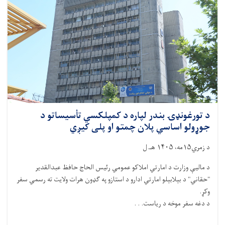
د تورغونډۍ بندر لپاره د کمپلکسي تأسیساتو د
جوړولو اساسي پلان چمتو او پلی کیږي
د زمري۱۵مه، ۱۴۰۵ هـ.ل
د مالیې وزارت د امارتي املاکو عمومي رئیس الحاج حافظ عبدالقدیر
"حقاني" د بېلابېلو امارتي ادارو د استازو په ګډون هرات ولایت ته رسمي سفر
وکړ.
د دغه سفر موخه د ریاست. . .