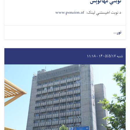
نوبتي مهالوېش
د نوبت اخیستنې لینک:
www.pension.af
نور...
شنبه ۱۴۰۵/۵/۱۷ - ۱۱:۱۸