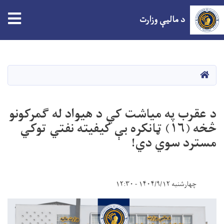
tion
د مالیې وزارت
اصلي
منځپانګه
دانګل
HOME
د عقرب په میاشت کي د هیواد له ګمرکونو
څخه (۱۶) ټانکره بې کیفیته نفتي توکي
مسترد سوي دي!
چهارشنبه ۱۴۰۴/۹/۱۲ - ۱۲:۳۰