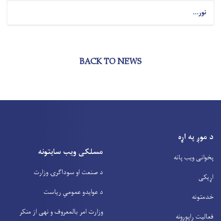
نور...
BACK TO NEWS
د موږ په اړه
مسلکی ویب سایتونه
پخوانی ویب پانه
د صنعت او سوداگرۍ وزارت
اړیکی
د عوایدو عمومي ریاست
خدمتونه
وزارت امر بالمعروف و نهی از منکر
فعالیت راپورونه