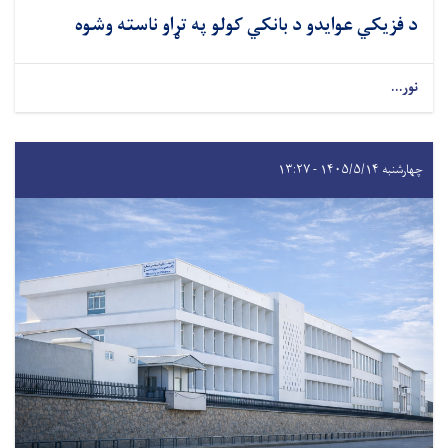
د فزیکي عوایدو د بانکي کولو په تړاو ناسته وشوه
نور...
چهارشنبه ۱۴۰۵/۵/۱۴ - ۱۳:۲۷