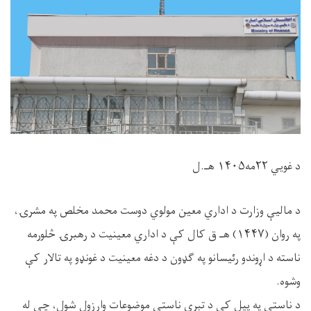
د غویي ۲۲مه۱۴۰۵ هـ.ل
د مالیې وزارت د اداري معین مولوي دوست محمد مخلص په مشرۍ،
په روان (۱۴۴۷) هـ ق کال کې د اداري معینیت د رهبرۍ څلورمه
ناسته د اړوندو رئیسانو په ګډون د دغه معینیت د غونډو په تالار کې
وشوه.
د ناستې په پیل کې د تېرې ناستې موضوعات وارزول شول، چې له