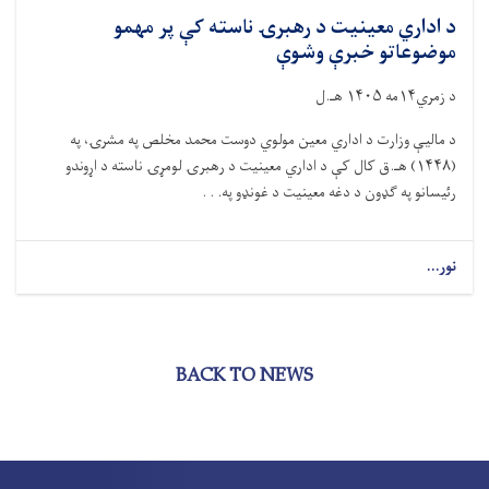
د اداري معینیت د رهبرۍ ناسته کې پر مهمو
موضوعاتو خبرې وشوې
د زمري۱۴مه ۱۴۰۵ هـ.ل
د مالیې وزارت د اداري معین مولوي دوست محمد مخلص په مشرۍ، په
(۱۴۴۸) هـ.ق کال کې د اداري معینیت د رهبرۍ لومړۍ ناسته د اړوندو
رئیسانو په ګډون د دغه معینیت د غونډو په. . .
نور...
BACK TO NEWS