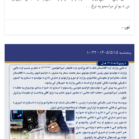
نن د یو لړ مراسمو په ترڅ. . .
نور...
پنجشنبه ۱۴۰۵/۵/۱۵ - ۱۰:۳۲