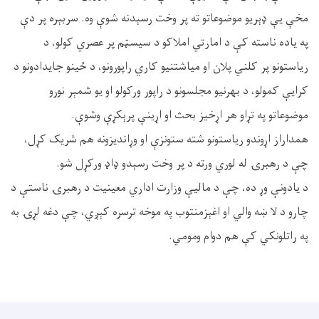
مخې یې ډېریو موضوعاتو ته پر وخت رسېدنه شوې وه. سربېره پر دې
په یاده ناسته کې د امارتي املاکو د سیسټم پر عصري کولو، د
ریاستونو پر کلني پلان او میاشتنيو کاري راپورونو، د ځینو جایدادونو د
کرايې کمولو، د بهرنیو مجلسونو د راپور ورکولو او یو شمېر نورو
موضوعاتو په تړاو هر اړخیز بحث او اړینې پرېکړې وشوې.
همداراز اړوندو ریاستونو شته ستونزې او وړاندیزونه هم شریک کړل،
چې د رهبرۍ له لوري ورته د پر وخت رسېدو ډاډ ورکړل شو.
د یادونې وړ ده، چې د مالیې وزارت اداري معینیت د رهبرۍ ناستې د
چارو د لا ښه والي او اغېزمنتوب په موخه ترسره کېږي، چې دغه لړۍ به
په راتلونکي کې هم دوام ومومي.