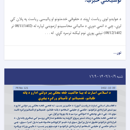
نومليکني خبرتیا!
د عوایدو لوی ریاست اړوند د حقوقي خدمتونو او پالیسۍ ریاست په پلان کي
لري، چي د اتمي دورې د مالیاتي محاسبینو ازمویني لپاره له (08/11/1402 تر
08/12/1402) نېټې پوري نوم لیکنه ترسره کړي. له . . .
نور...
شنبه ۱۴۰۲/۱۰/۹ - ۱۶:۹