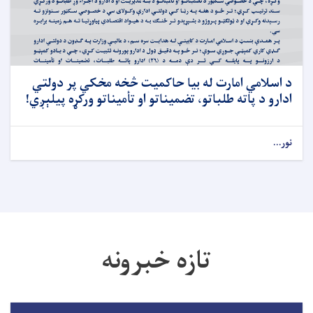
د اسلامي امارت له بیا حاکمیت څخه مخکي پر دولتي
ادارو د پاته طلباتو، تضمیناتو او تأمیناتو ورکړه پیلېږي!
نور...
تازه خبرونه