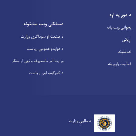
د موږ په اړه
مسلکی ویب سایتونه
پخوانی ویب پانه
د صنعت او سوداگرۍ وزارت
اړیکی
د عوایدو عمومي ریاست
خدمتونه
وزارت امر بالمعروف و نهی از منکر
فعالیت راپورونه
د گمرکونو لوی ریاست
د مالیي وزارت