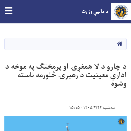
tion
د مالیې وزارت
اصلي
منځپانګه
دانګل
HOME
د چارو د لا همغږۍ او پرمختګ په موخه د
اداري معینیت د رهبرۍ څلورمه ناسته
وشوه
سه‌شنبه ۱۴۰۵/۲/۲۲ - ۱۵:۱۵