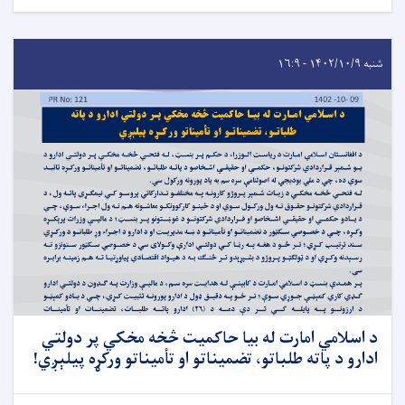
شنبه ۱۴۰۲/۱۰/۹ - ۱۶:۹
د اسلامي امارت له بیا حاکمیت څخه مخکي پر دولتي
ادارو د پاته طلباتو، تضمیناتو او تأمیناتو ورکړه پیلېږي!