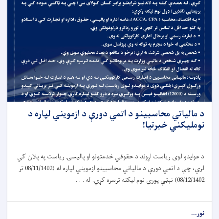
د مالياتي محاسبينو د اتمي دورې د ازمويني لپاره د
نومليکني خبرتیا!
د عوایدو لوی ریاست اړوند د حقوقي خدمتونو او پالیسۍ ریاست په پلان کي
لري، چي د اتمي دورې د مالیاتي محاسبینو ازمویني لپاره له (08/11/1402 تر
08/12/1402) نېټې پوري نوم لیکنه ترسره کړي. له . . .
نور...