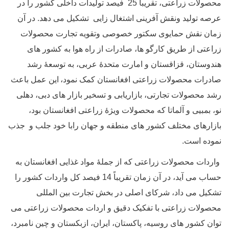
محصولات زراعتی، تقریباً 25 فیصد تولیدات داخلی کشور را در
عرصه تولید ونقش آفرینی اشتغال زایی تشکیل می دهد. در آن
زمان نقش حمایوی سکتور خصوصی وتقویه تجارت محصولات
زراعتی از طریق کارگو ها، صادرات از راه هوا به کشور های
هندوستان، قزاقستان و امارت متحدۀ عربی، به توسعۀ رشد
صادرات محصولات زراعتی افغانستان کمک نمود
،
این عمل
باعث
رشد محصولات تجارتی، بازاریابی و تسخیر بازار های دبی، دهلی
نو، بمبیی و آلماتا که محصولات ویژۀ زراعتی افغانستان بود،
بازارهای مختلف کشور های
منطقه و
جهان رابا خود جلب و جذب
نموده است.
واردات محصولات زراعتی که از جملۀ مواد غذایی افغانستان به
حساب می آید، در آن زمان تقریباً 14 فیصد کل واردات کشور را
تشکیل می داد، شرکای اصلی در بخش تجارت بین المللی
محصولات زراعتی با تفکیک دقیق و اردات محصولات زراعتی می
توان کشور های روسیه، پاکستان، ایران، ازبکستان و چین نامبرد،