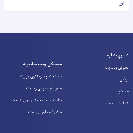
نور...
د موږ په اړه
مسلکی ویب سایتونه
پخوانی ویب پانه
د صنعت او سوداگرۍ وزارت
اړیکی
د عوایدو عمومي ریاست
خدمتونه
وزارت امر بالمعروف و نهی از منکر
فعالیت راپورونه
د گمرکونو لوی ریاست