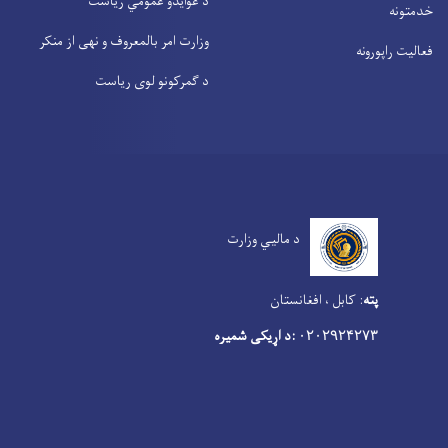
د عوایدو عمومي ریاست
خدمتونه
وزارت امر بالمعروف و نهی از منکر
فعالیت راپورونه
د گمرکونو لوی ریاست
د مالیي وزارت
پته
:
کابل ، افغانستان
:د اړیکی شمیره
۰۲۰۲۹۲۴۲۷۳