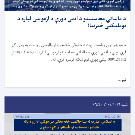
د مالياتي محاسبينو د اتمي دورې د ازمويني لپاره د
نومليکني خبرتیا!
د عوایدو لوی ریاست اړوند د حقوقي خدمتونو او پالیسۍ ریاست په پلان کي
لري، چي د اتمي دورې د مالیاتي محاسبینو ازمویني لپاره له (08/11/1402 تر
08/12/1402) نېټې پوري نوم لیکنه ترسره کړي. له . . .
نور...
شنبه ۱۴۰۲/۱۰/۹ - ۱۶:۹