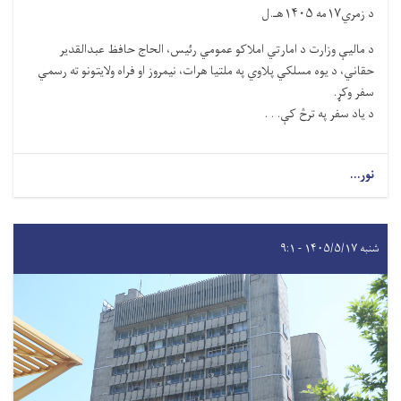
د زمري۱۷مه ۱۴۰۵هـ.ل
د مالیې وزارت د امارتي املاکو عمومي رئیس، الحاج حافظ عبدالقدیر
حقاني، د یوه مسلکي پلاوي په ملتیا هرات، نیمروز او فراه ولایتونو ته رسمي
سفر وکړ.
د یاد سفر په ترڅ کې. . .
نور...
شنبه ۱۴۰۵/۵/۱۷ - ۹:۱