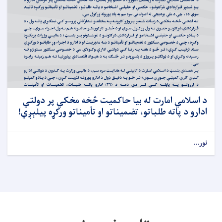
د اسلامي امارت له بیا حاکمیت څخه مخکي پر دولتي
ادارو د پاته طلباتو، تضمیناتو او تأمیناتو ورکړه پیلېږي!
نور...