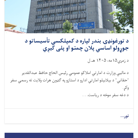
د تورغونډۍ بندر لپاره د کمپلکسي تأسیساتو د
جوړولو اساسي پلان چمتو او پلی کیږي
د زمري۱۵مه، ۱۴۰۵ هـ.ل
د مالیې وزارت د امارتي املاکو عمومي رئیس الحاج حافظ عبدالقدیر
"حقاني" د بېلابېلو امارتي ادارو د استازو په ګډون هرات ولایت ته رسمي سفر
وکړ.
د دغه سفر موخه د ریاست. . .
نور...