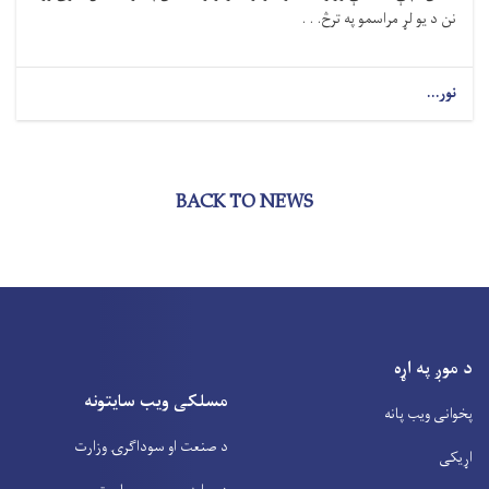
نن د یو لړ مراسمو په ترڅ. . .
نور...
BACK TO NEWS
د موږ په اړه
مسلکی ویب سایتونه
پخوانی ویب پانه
د صنعت او سوداگرۍ وزارت
اړیکی