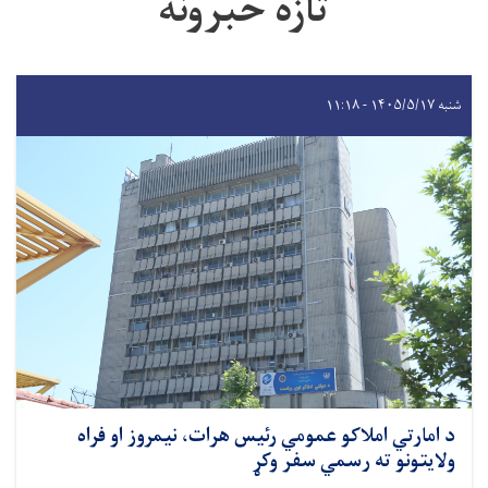
تازه خبرونه
شنبه ۱۴۰۵/۵/۱۷ - ۱۱:۱۸
د امارتي املاکو عمومي رئیس هرات، نیمروز او فراه
ولایتونو ته رسمي سفر وکړ