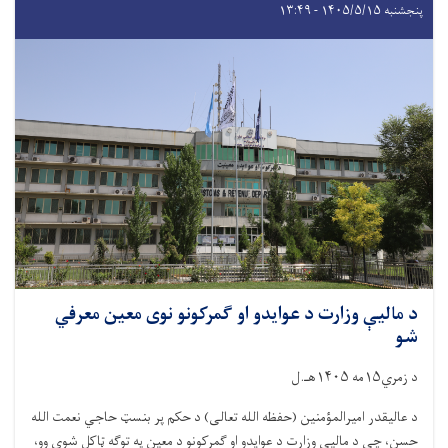
پنجشنبه ۱۴۰۵/۵/۱۵ - ۱۳:۴۹
د مالیې وزارت د عوایدو او ګمرکونو نوی معین معرفي
شو
د زمري۱۵مه ۱۴۰۵هـ.ل
د عالیقدر امیرالمؤمنین (حفظه الله تعالی) د حکم پر بنسټ حاجي نعمت الله
حسن، چې د مالیې وزارت د عوایدو او ګمرکونو د معین په توګه ټاکل شوی وو،