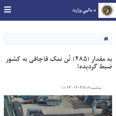
tion
د مالیې وزارت
اصلي
منځپانګه
دانګل
HOME
به مقدار (۴۸۵) تُن نمک قاچاقی به کشور
ضبط گردیده!
سه‌شنبه ۱۴۰۳/۷/۱۷ - ۱۱:۲۳