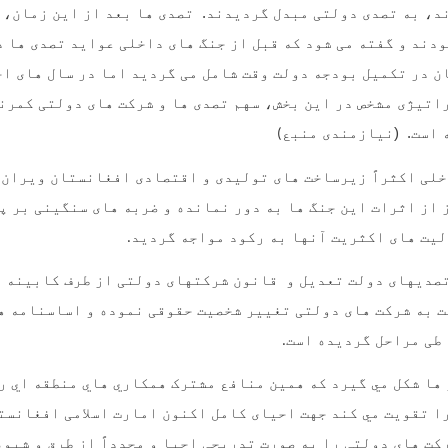
دند، به تصدی دولتی مبدل گردیدند. تصدی ها بعد از این زمان،
ن در تکمیل بودجه دولت وقت شامل می گردید اما در سال های اخ
اتیژی مشخص در این بخش، سهم تصدی ها و شرکت های دولتی کمرنگ
 است. (نیازمندی منبع
)
خلی اکثراً زیرساخت های تولیدی و اقتصادی افغانستان ویران 
 از اثرات این جنگ ها به دور نمانده و ضربه های سنگینی بر پ
لیت های اکثریت آنها به رکود مواجه گردید
.
صدیهای دولت تعدیل و قانون شرکتهای دولتی از طرف کابینه ت
ت به شرکت های دولتی تغییر شخصیت حقوقی نموده و اساسنامه ه
طی مراحل گردیده است
.
ها شکل مي گيرد که همين منافع مشترک همکاري هاي منطقه اي را
ا تقويت مي کند جهت احیای کامل اکنون امارت اسلامی افغانست
کت های دولتی را به صورت تدریجی احیا و مجدداً از طرق و شیو