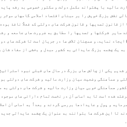
رت مالیه با پشتوانه مکمل دولت و سکتور خصوصی به رشد پایدا
الی نقش بزرگ خویش را بر مبنای اقتصاد اسلامی گامهای موثر ر
از قانون تصدیها و قانون شرکت های دولتی که فعلاً نافذ بوده
د سایر شرکتها و تصدیها را مطابق به ضرورت های جامعه و رشد
ایجاد نماید. و همچنان تلاش ها در جریان است تا شرکت های دو
به یک چشمه بزرگ عایداتی به کشور مبدل و بخشی از مفاد شان ر
شدیم یکی از چالش های بزرگ در سال های قبلی نبود استراتیژ
تی و همآهنگی وضعیت میان وزارت مالیه و شرکت های دولتی بود
کشور همآهنگی خوبی میان وزارت مالیه و شرکت های دولتی به م
رفته شده است تا به اساس آن در نخست تمام دارائی های موجود 
رمایه و پول و جایدادها بررسی گردند و بعداً به اساس آن اصلا
ند تا این شرکت ها بتوانند به عنوان یک چشمه عایداتی جدید 
.