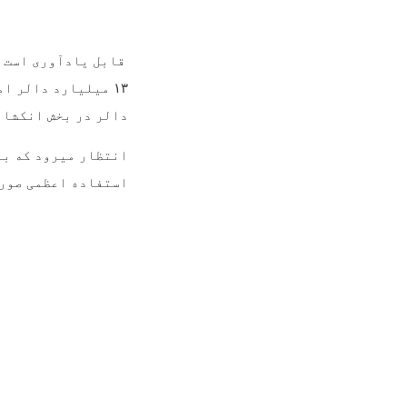
قابل یادآوری است 
۱۳
میلیارد دالر امر
دالر در بخش انکشاف
انتظار میرود که با
استفاده اعظمی صور