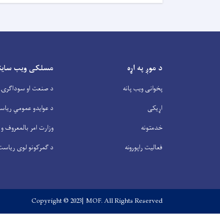
د موږ په اړه
مسلکی ویب سایتو
پخوانی ویب پانه
د صنعت او سوداگرۍ 
اړیکی
د عوایدو عمومي ریاس
خدمتونه
وزارت امر بالمعروف و 
فعالیت راپورونه
د گمرکونو لوی ریاست
Copyright © 2023| MOF. All Rights Reserved