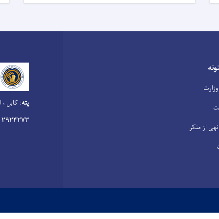
نه
وزارت
پته
:
کابل ، ا
ت
۰۲۹۲۴۲۷۳
نهی از منکر