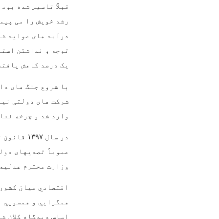
قبلاً تاسیس شده بو
درآمد های عواید شا
توجه و نداشتن استر
یک درصد کاهش یافته
با شروع جنگ های دا
شرکت های دولتی نیز
وارد شد و چرخه فعا
در سال
۱۳۹۷
قانون ت
عموماً تصدیهای دول
وزارت محترم عدلیه 
اقتصادي ميان کشور 
همگرايي و همسويي ر
اساس دیدگاه کلان شر