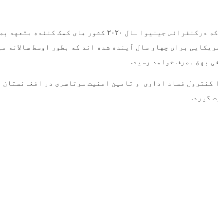
که درکنفرانس جینیوا سال
۲۰۲۰
کشور های کمک کننده متعهد به
یکایی برای چهار سال آینده شده اند که بطور اوسط سالانه م
ی بهئ مصرف خواهد رسید
.
 کنترول فساد اداری و تامین امنیت سرتاسری در افغانستان ا
ت گیرد
.