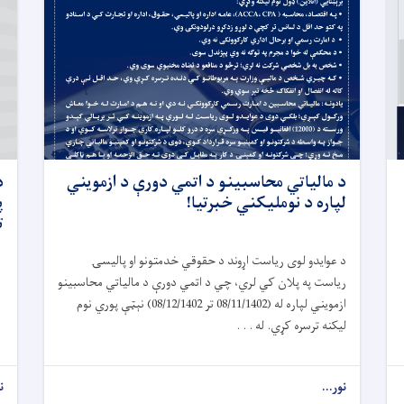
د مالياتي محاسبينو د اتمي دورې د ازمويني
د
لپاره د نومليکني خبرتیا!
پ
ت
د عوایدو لوی ریاست اړوند د حقوقي خدمتونو او پالیسۍ
ریاست په پلان کي لري، چي د اتمي دورې د مالیاتي محاسبینو
ازمویني لپاره له (08/11/1402 تر 08/12/1402) نېټې پوري نوم
لیکنه ترسره کړي. له . . .
نور...
ن