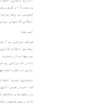
امارت اسلامی افغان
و مجدداً از طرق و 
خصوصی به رشد پایدا
اسلامی گامهای موثر
تعریف
:
شرکت دولتی به آنعد
مطابق احکام قانون 
هر سهامدار محدود ب
ادارات دولتی به شم
بدون درنظرداشت سهم
نخستین تصدی افغانس
که اخبار شمس النها
در بخش های مختلف ت
خان رییس جمهور وقت