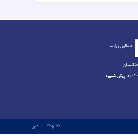
د مالیي وزارت
فغانستان
:د اړیکی شمیره
۰۲
English
دری