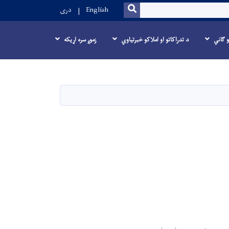
SEARCH
English
دری
و ګاني
د تدراکاتو او املاکو خبرتیاوي
زموږ سره اړیکه