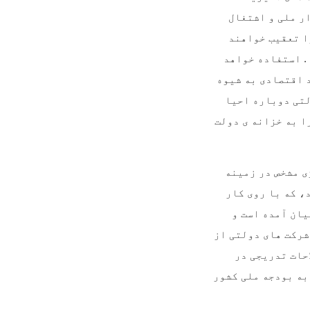
ر ملی و اشتغال
ا تعقیب خواهند
 . استفاده خواهد
 اقتصادی به شیوه
لتی دوباره احیا
ا به خزانه ی دولت
ی مشخص در زمینه
، که با روی کار
یان آمده است و
شرکت های دولتی از
حات تدریجی در
به بودجه ملی کشور