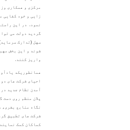
مرکزی و همکاری وزا
زایی و خود کفایی م
نمود. در این راستا 
گردید دولت می توان
سهل (تدارک سرمایه) 
شوند و این بخش مهم 
واریز کنند
.
همانطوریکه یادآور 
احیای شرکت های دول
آمدن نظام جدید در 
پلان منظم روی دست گ
نگاه منابع بشری، س
شرکت های تطبیق گرد
کماکان کمک نمایند