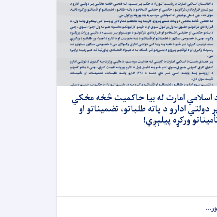
 اسلامي امارت له بیا حاکمیت څخه مخکي
ر دولتي ادارو د پاته طلباتو، تضمیناتو او
أمیناتو ورکړه پیلېږي!
ور...