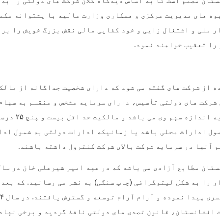
ستان مصمم است تا به اساس دیدگاه کلان شرکت های دولتی را به
شیوه های مدیریت مرکزی و همکاری وزارت مالیه با پشتوانه مکم
ر ملی و اشتغال زایی و خود کفایی مالی نقش بزرگ خویش را بر
 را تعقیب خواهند نمود
.
ه از شرکت های گفته می شود که دارای شخصیت جداگانه از مالکا
شرکت های دولتی تأسیس، دارای سرمایه مشخص و منقسم به سهام
ه اندازه سهم وی می باشد و مالکیت حد اقل بیست و پنج
۲۵
درصد
ول ادارات محلی باشد یا زمانیکه ادارات دولتی به شمول ادا
 آنها در سرمایه شرکت بالای شرکت کنترول داشته باشند
.
تان مطابع آزادی می باشد که در عهد امیر شیرعلی خان در سا
ر را به شکل لیتوگرافی (چاپ سنگی) به نشر می رسانید. که بعد
سری پیدا نموده و آرام آرام توسعه و گسترش یافتند. در سال
۴
 افغانستان، قانون تصدی های دولتی نافذ گردید و برخی نهاد