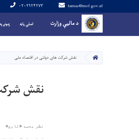
۰۲۰۲۹۲۴۲۷۳
tamas@mof.gov.af
Main navigation
د مالیې وزارت
اصلي پاڼه
زمونږ په
HOME
نقش شرکت های دولتی در اقتصاد ملی
نقش شرکت 
نظر محمد «تابع»