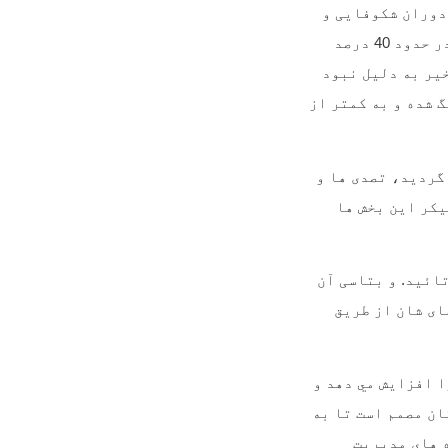
 دوران شکوفایی و
رشد خویش را می پیمودند و گفته می شود که قبل از جنگ های داخلی عواید تصدی ها در حدود 40 درصد
یر به دلیل نبود
 شده و به کمتر از
گردید، تصدی ها و
یکر این بخش ها
ائید. و بتاسی آن
ای شان از طریق
 افزايش مي دهد و
ان مصمم است تا به
ه های مدیریت