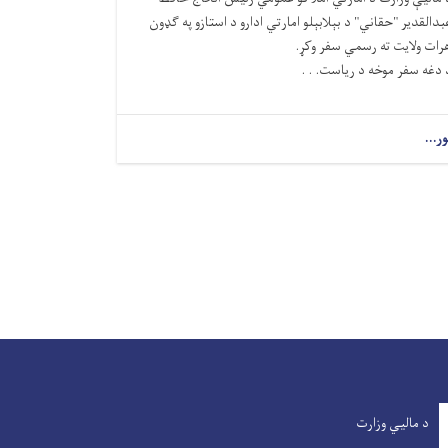
بدالقدیر "حقاني" د بېلابېلو امارتي ادارو د استازو په ګډون
رات ولایت ته رسمي سفر وکړ.
 دغه سفر موخه د ریاست. . .
ور...
د مالیي وزارت