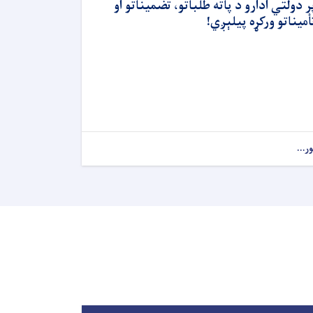
ر دولتي ادارو د پاته طلباتو، تضمیناتو او
أمیناتو ورکړه پیلېږي!
ور...