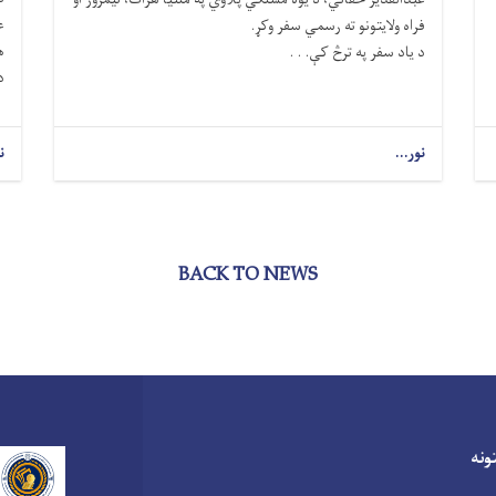
ع
فراه ولایتونو ته رسمي سفر وکړ.
ه
د یاد سفر په ترڅ کې. . .
د
نور...
ن
BACK TO NEWS
نه