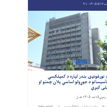
۱۴۰۵/۵ - ۹:۱
 تورغونډۍ بندر لپاره د کمپلکسي
أسیساتو د جوړولو اساسي پلان چمتو او
لی کیږي
مري۱۵مه، ۱۴۰۵ هـ.ل
 مالیې وزارت د امارتي املاکو عمومي رئیس الحاج حافظ