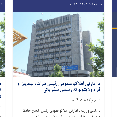
شنبه ۱۴۰۵/۵/۱۷ - ۱۱:۱۸
شنبه /۱۷
د امارتي املاکو عمومي رئیس هرات، نیمروز او
د
فراه ولایتونو ته رسمي سفر وکړ
ت
پ
د زمري۱۷مه ۱۴۰۵هـ.ل
د ز
د مالیې وزارت د امارتي املاکو عمومي رئیس، الحاج حافظ
د
عبدالقدیر حقاني، د یوه مسلکي پلاوي په ملتیا هرات، نیمروز او