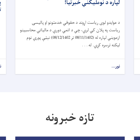
لپاره د نومليکني خبرتیا!
پ
ت
د عوایدو لوی ریاست اړوند د حقوقي خدمتونو او پالیسۍ
ریاست په پلان کي لري، چي د اتمي دورې د مالیاتي محاسبینو
ازمویني لپاره له (08/11/1402 تر 08/12/1402) نېټې پوري نوم
لیکنه ترسره کړي. له . . .
نور...
ن
تازه خبرونه