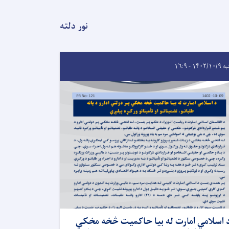
نور دلته
۱۴۰۲/۱ - ۱۶:۹
 اسلامي امارت له بیا حاکمیت څخه مخکي