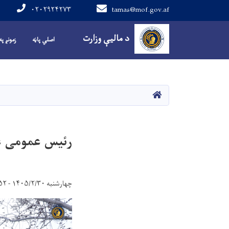
۰۲۰۲۹۲۴۲۷۳
tamas@mof.gov.af
Main navigation
د مالیې وزارت
اصلي پاڼه
زمونږ په
HOME
رئیس عمومی عوا
چهارشنبه ۱۴۰۵/۲/۳۰ - ۱۵:۵۲