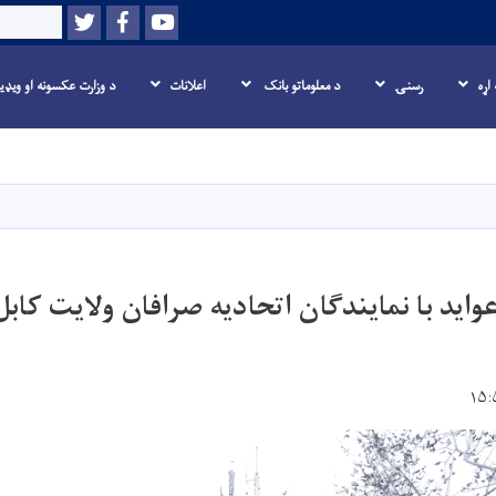
Twitter
Facebook
Youtube
Search
 اړه
رسنۍ
د معلوماتو بانک
اعلانات
د وزارت عکسونه او ويډی
اصلي
منځپانګه
دانګل
ید با نمایندگان اتحادیه صرافان ولایت کابل