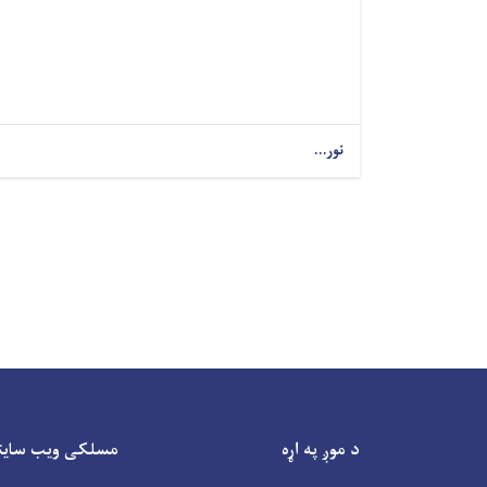
نور...
د موږ په اړه
مسلکی ویب سایتو