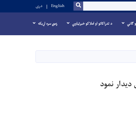
SEARCH
English
دری
و ګاني
د تدراکاتو او املاکو خبرتیاوي
زموږ سره اړیکه
 دیدار نمود