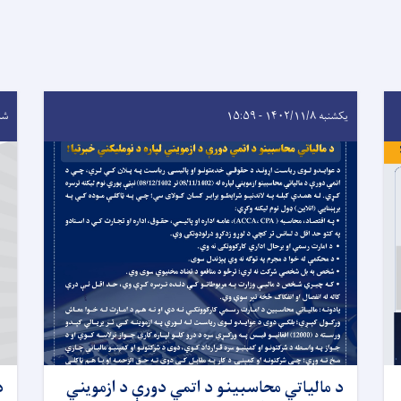
یکشنبه ۱۴۰۲/۱۱/۸ - ۱۵:۵۹
شنبه ۰/۹
د مالياتي محاسبينو د اتمي دورې د ازمويني
د