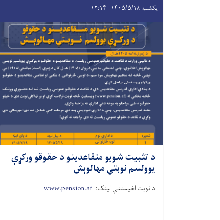
یکشنبه ۱۴۰۵/۵/۱۸ - ۱۲:۱۴
د تثبیت شویو متقاعدینو د حقوقو ورکړې
یوولسم نوبتي مهالوېش
د نوبت اخیستنې لینک:
www.pension.af