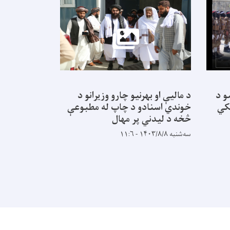
و د
د مالیې او بهرنیو چارو وزیرانو د
د امام ابو حن
کي
خوندي اسنادو د چاپ له مطبوعې
سه‌شنبه ۱۴۰۳/۸/۸ - ۱۱:۵
څخه د لیدني پر مهال
سه‌شنبه ۱۴۰۳/۸/۸ - ۱۱:۶