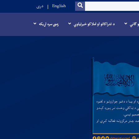
SEARCH
English
دری
و ګاني
د تدراکاتو او املاکو خبرتیاوي
زموږ سره اړیکه