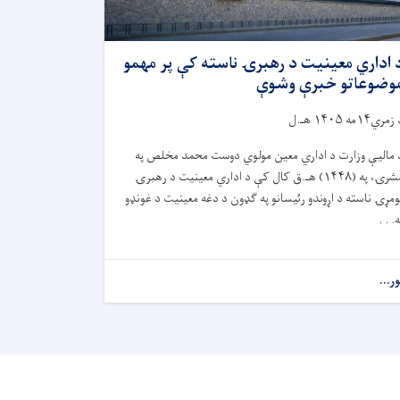
 اداري معینیت د رهبرۍ ناسته کې پر مهمو
وضوعاتو خبرې وشوې
مري۱۴مه ۱۴۰۵ هـ.ل
 مالیې وزارت د اداري معین مولوي دوست محمد مخلص په
مشرۍ، په (۱۴۴۸) هـ.ق کال کې د اداري معینیت د رهبرۍ
ومړۍ ناسته د اړوندو رئیسانو په ګډون د دغه معینیت د غونډو
ه. . .
ور...