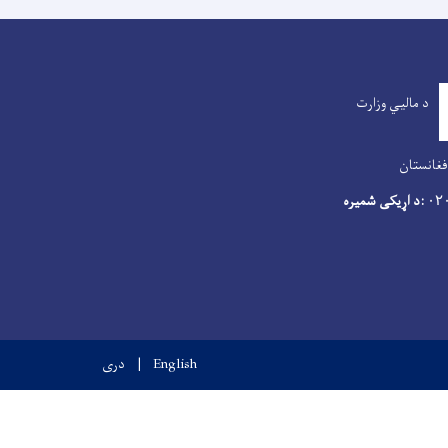
د مالیي وزارت
فغانستان
:د اړیکی شمیره
۰۲
English
دری