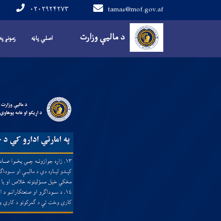
۰۲۰۲۹۲۴۲۷۳
tamas@mof.gov.af
Main navigation
د مالیې وزارت
اصلي پاڼه
زمونږ په