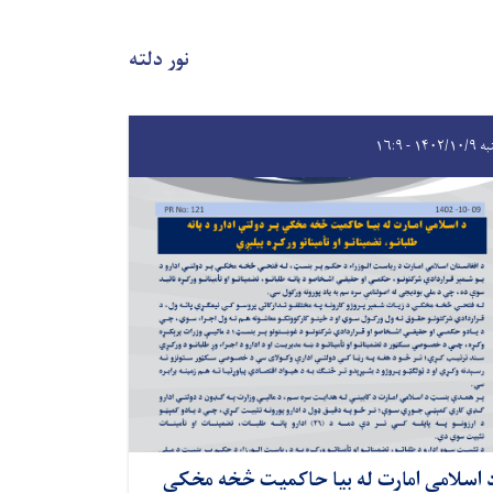
نور دلته
۱۴۰۲/۱ - ۱۶:۹
 اسلامي امارت له بیا حاکمیت څخه مخکي