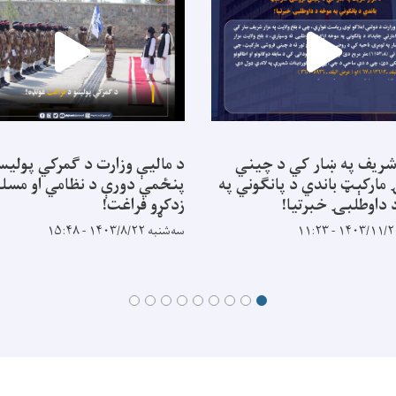
 شریف په ښار کي د چیني
د مالیې وزارت د ګمرکي پولیس
مارکېټ باندي د پانګوني په
پنځمي دورې د نظامي او مسل
 داوطلبۍ خبرتیا!
زدکړو فراغت!
سه‌شنبه ۱۴۰۳/۸/۲۲ - ۱۵:۴۸