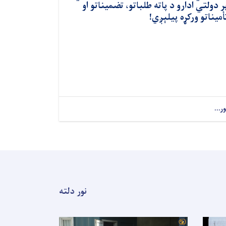
ر دولتي ادارو د پاته طلباتو، تضمیناتو او
أمیناتو ورکړه پیلېږي!
ور...
نور دلته