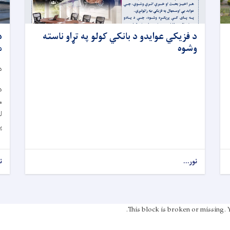
د فزیکي عوایدو د بانکي کولو په تړاو ناسته
د
وشوه
م
د ز
د
ل
پ
نور...
ن
This block is broken or missing. 