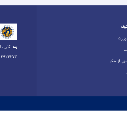
نه
وزارت
پته
:
کابل ، ا
ت
۰۲۹۲۴۲۷۳
نهی از منکر