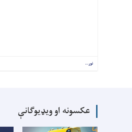
نور...
عکسونه او ویډیوګانې