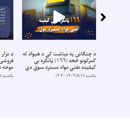
د چنگاښ په میاشت کي د هیواد له
د مزار
ګمرکونو څخه (۱۶۶) ټانکره بې
فروشۍ 
کیفیته نفتي مواد مسترد سوي دي
موخه د
یکشنبه ۱۴۰۴/۵/۱۹ - ۱۴:۴
یکشنبه ۱۴۰۳/۱۱/۲۱ - ۱۱:۲۳