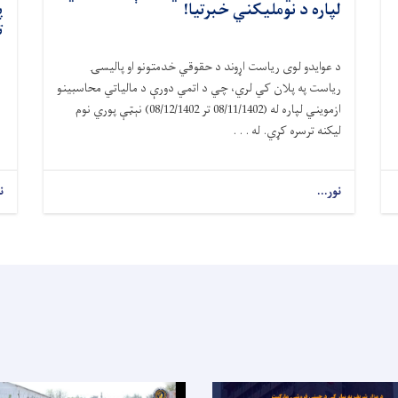
لپاره د نومليکني خبرتیا!
پ
ت
د عوایدو لوی ریاست اړوند د حقوقي خدمتونو او پالیسۍ
ریاست په پلان کي لري، چي د اتمي دورې د مالیاتي محاسبینو
ازمویني لپاره له (08/11/1402 تر 08/12/1402) نېټې پوري نوم
لیکنه ترسره کړي. له . . .
نور...
ن