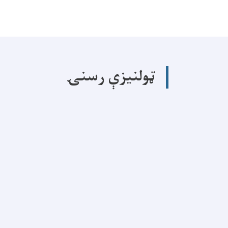
ټولنیزې رسنۍ