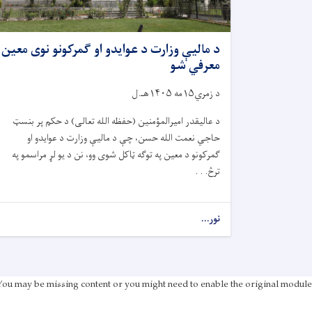
د مالیې وزارت د عوایدو او ګمرکونو نوی معین
معرفي شو
د زمري۱۵مه ۱۴۰۵هـ.ل
د عالیقدر امیرالمؤمنین (حفظه الله تعالی) د حکم پر بنسټ
حاجي نعمت الله حسن، چې د مالیې وزارت د عوایدو او
ګمرکونو د معین په توګه ټاکل شوی وو، نن د یو لړ مراسمو په
ترڅ. . .
نور...
You may be missing content or you might need to enable the original module.