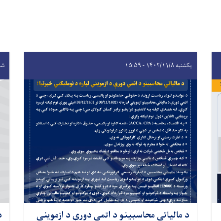
یکشنبه ۱۴۰۲/۱۱/۸ - ۱۵:۵۹
شنبه ۰/۹
د مالياتي محاسبينو د اتمي دورې د ازمويني
د