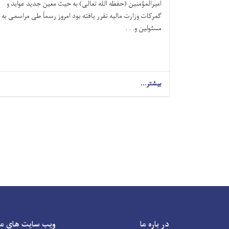
امیرالمؤمنین (حفظه الله تعالی) به حیث معین جدید عواید و
گمرکات وزارت مالیه تقرر یافته بود امروز رسماً طی مراسمی به
مسئولین و. . .
بیشتر...
در باره ما
ویب سایت های م