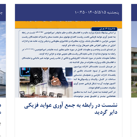
پنجشنبه ۱۴۰۵/۵/۱۵ - ۱۰:۳۵
چهارشن
نشست در رابطه به جمع آوری عواید فزیکی
د
دایر گردید
م
۱۴ ا