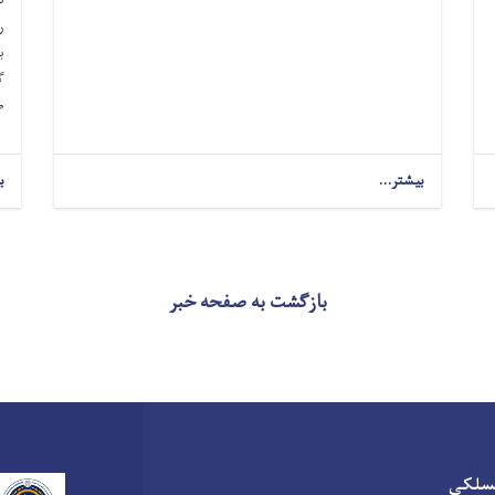
ر
ب
گ
ط
بیشتر...
ب
بازگشت به صفحه خبر
سلکی