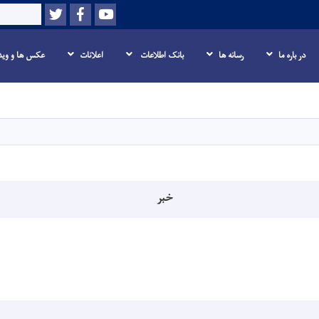
Twitter
Facebook
Youtube
Search
در باره ما
رسانه ها
بانک اطلاعات
اعلانات
عکس ها و وید
Skip
to
main
content
خبر