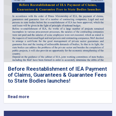
Before Reestablishment of IEA Payment
of Claims, Guarantees & Guarantee Fees
to State Bodies launches!
Read more
about
Before
Reestablishment
of