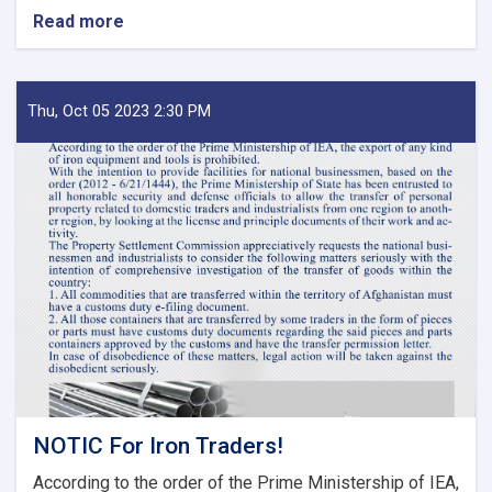
Read more
about
MoF
Approves
Decisions
of
Thu, Oct 05 2023 2:30 PM
Second
Meeting
of
Tariff
Committee
of
Current
Fiscal
Year
NOTIC For Iron Traders!
According to the order of the Prime Ministership of IEA,