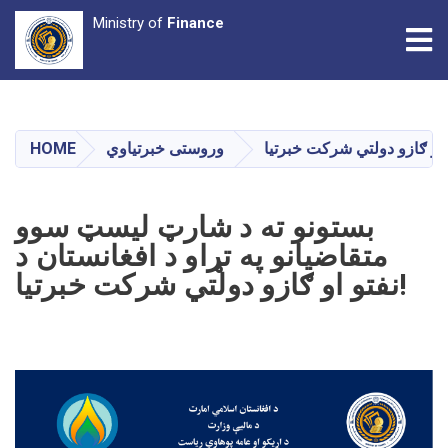
Ministry of
Finance
Tog
Skip
to
main
وروستی خبرتیاوي
HOME
content
بستونو ته د شارټ ليسټ سوو
متقاضیانو په تړاو د افغانستان د
نفتو او ګازو دولتي شرکت خبرتیا!