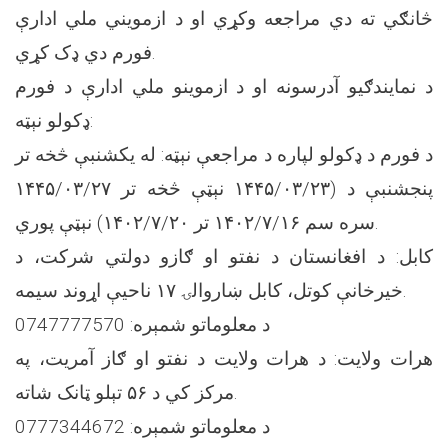
څانګي ته دي مراجعه وکړي او د ازمویني ملي ادارې
فورم دي ډک کړي.
د نمایندګیو آدرسونه او د ازموینو ملي ادارې د فورم
ډکولو نېټه:
د فورم د ډکولو لپاره د مراجعې نېټه: له یکشنبې څخه تر
پنجشنبې د (۱۴۴۵/۰۳/۲۳ نېټې څخه تر ۱۴۴۵/۰۳/۲۷
سره سم ۱۴۰۲/۷/۱۶ تر ۱۴۰۲/۷/۲۰) نېټې پوري.
کابل: د افغانستان د نفتو او ګازو دولتي شرکت، د
خیرخانې کوتل، کابل ښاروالۍ ۱۷ ناحیې اړوند سیمه.
د معلوماتو شمېره: 0747777570
هرات ولایت: د هرات ولایت د نفتو او ګاز آمریت، په
مرکز کي د ۵۶ تېلو ټانک شاته.
د معلوماتو شمېره: 0777344672