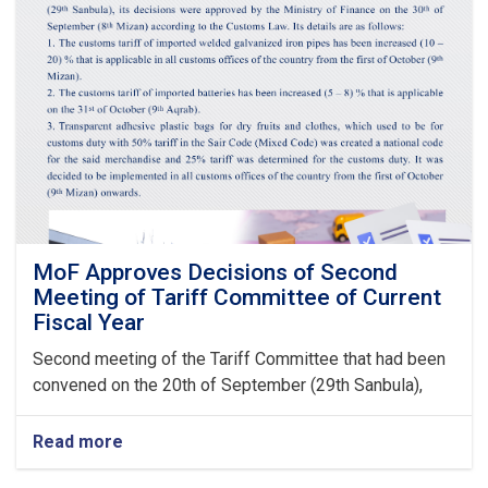
Claims,
Guarantees
&
Guarantee
Fees
to
State
Bodies
launches!
MoF Approves Decisions of Second
Meeting of Tariff Committee of Current
Fiscal Year
Second meeting of the Tariff Committee that had been
convened on the 20th of September (29th Sanbula),
Read more
about
MoF
Approves