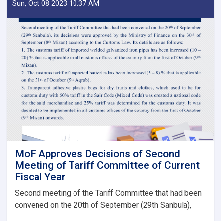
IEA
Sun, Oct 08 2023 10:37 AM
Payment
of
Claims,
Guarantees
&
Guarantee
Fees
to
State
Bodies
launches!
MoF Approves Decisions of Second
Meeting of Tariff Committee of Current
Fiscal Year
Second meeting of the Tariff Committee that had been
convened on the 20th of September (29th Sanbula),