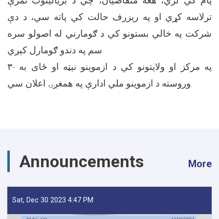
پام کي لري، هغه متقاضیان، چي د بریالیتوب نمرې
ترلاسه کړي او په ریزرف حالت کي پاته سي، د دې
شرکت په خالي بستونو کي د ګومارني له اصولو سره
سم په دندو ګومارل کېږي.
۳- په مرکز او ولایتونو کي د ازموینو نېټه او ځای به
وروسته د ازموینو ملي ادارې په همغږۍ اعلان سي.
Announcements
More
Sat, Dec 30 2023 4:47 PM