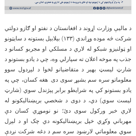
د مالیې وزارت اړوند د افغانستان د نفتو او ګازو دولتي
شرکت څه موده وړاندي (۱۳۳) بېلابېل بستونه د سایټونو
او ټولنیزو شبکو له لاري د مسلکي او مجربو کسانو د
جذب په موخه اعلان ته سپارلي وه، چي د یادو بستونو د
شارټ لیسټ بهیر د متقاضیانو لخوا د لېږدول سوو
معلوماتو سره سم بشپړ سوی دی. هغه کسان، چي په
یادو بستونو کي په شرایطو برابر پېژندل سوي (شارټ
لیست سوي) دي، د دوی د شخصي برېښنالیکونو له
لاري خبر ورکول سوی دئ؛ نو نوموړي کسان دې
مهرباني وکړي خپل بریښنالیکونه دي چک او د لېږل
سوي معلوماتي لارښود سره سم د دغه شرکت نږدې