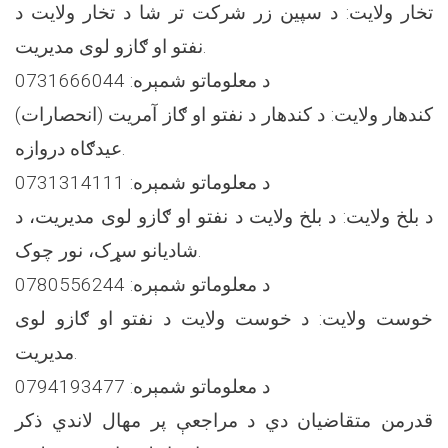
تخار ولایت: د سپین زر شرکت تر شا د تخار ولایت د
نفتو او ګازو لوی مدیریت.
د معلوماتو شمېره: 0731666044
کندهار ولایت: د کندهار د نفتو او ګاز آمریت (انحصارات)
عیدګاه دروازه.
د معلوماتو شمېره: 0731314111
د بلخ ولایت: د بلخ ولایت د نفتو او ګازو لوی مدیریت، د
شادیانو سړک، نور چوک.
د معلوماتو شمېره: 0780556244
خوست ولایت: د خوست ولایت د نفتو او ګازو لوی
مدیریت.
د معلوماتو شمېره: 0794193477
قدرمن متقاضیان دي د مراجعې پر مهال لاندي ذکر