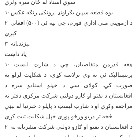
سوي اسناد له ځان سره ولري:
۱- یوه قطعه سپین بګراونډ لرونکی رنګه عکس.
۲- د ازمویني ملي ادارې فورم، چي بیه ئې (۵۰۰) افغانۍ
کېږي.
۳- پېژندپاڼه
یاد داښت:
۱- هغه قدرمن متقاضیان، چي د شارټ لیسټ
برېښنالیک ئې نه وي ترلاسه کړی، د شکایت لرلو په
صورت کي، کولای سي د خپلو اسنادو سره د
افغانستان د نفتو او ګازو دولتي شرکت مرکزي دفتر ته
مراجعه وکړي او د شارټ لیسټ د پایلو د خبرتیا له نېټې
څخه تر دریو ورځو پوري خپل شکایت ثبت کړي.
۲- د افغانستان د نفتو او ګازو دولتي شرکت مشرتابه په