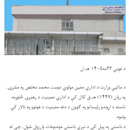
د غویي ۲۲مه۱۴۰۵ هـ.ل
د مالیې وزارت د اداري معین مولوي دوست محمد مخلص په مشرۍ،
په روان (۱۴۴۷) هـ ق کال کې د اداري معینیت د رهبرۍ څلورمه
ناسته د اړوندو رئیسانو په ګډون د دغه معینیت د غونډو په تالار کې
وشوه.
د ناستې په پیل کې د تېرې ناستې موضوعات وارزول شول، چې له