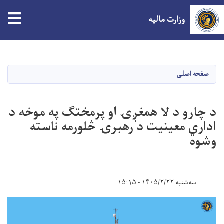
tion
وزارت مالیه
Skip
to
main
صفحه اصلی
content
د چارو د لا همغږۍ او پرمختګ په موخه د
اداري معینیت د رهبرۍ څلورمه ناسته
وشوه
سه‌شنبه ۱۴۰۵/۲/۲۲ - ۱۵:۱۵