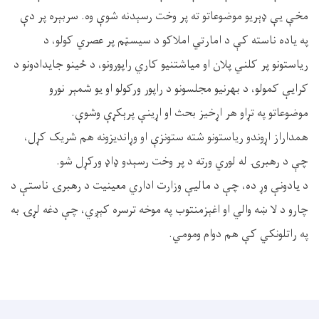
مخې یې ډېریو موضوعاتو ته پر وخت رسېدنه شوې وه. سربېره پر دې
په یاده ناسته کې د امارتي املاکو د سیسټم پر عصري کولو، د
ریاستونو پر کلني پلان او میاشتنيو کاري راپورونو، د ځینو جایدادونو د
کرايې کمولو، د بهرنیو مجلسونو د راپور ورکولو او یو شمېر نورو
موضوعاتو په تړاو هر اړخیز بحث او اړینې پرېکړې وشوې.
همداراز اړوندو ریاستونو شته ستونزې او وړاندیزونه هم شریک کړل،
چې د رهبرۍ له لوري ورته د پر وخت رسېدو ډاډ ورکړل شو.
د یادونې وړ ده، چې د مالیې وزارت اداري معینیت د رهبرۍ ناستې د
چارو د لا ښه والي او اغېزمنتوب په موخه ترسره کېږي، چې دغه لړۍ به
په راتلونکي کې هم دوام ومومي.