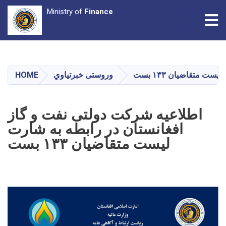
Ministry of
Finance
Tog
Skip
to
main
 متقاضیان ۱۳۳ بست
وروستی خبرتیاوي
HOME
content
اطلاعیه شرکت دولتی نفت و گاز
افغانستان در رابطه به شارت
لیست متقاضیان ۱۳۳ بست