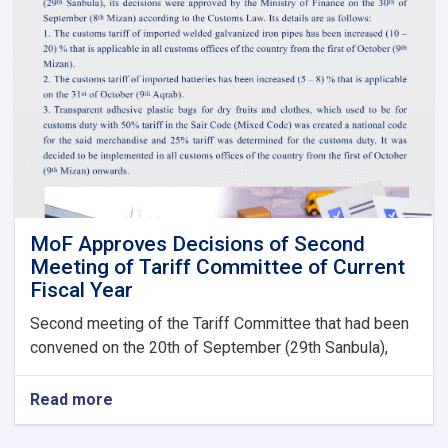
Guarantees
&
Guarantee
Fees
to
State
Bodies
launches!
MoF Approves Decisions of Second
Meeting of Tariff Committee of Current
Fiscal Year
Second meeting of the Tariff Committee that had been
convened on the 20th of September (29th Sanbula),
Read more
about
MoF
Approves