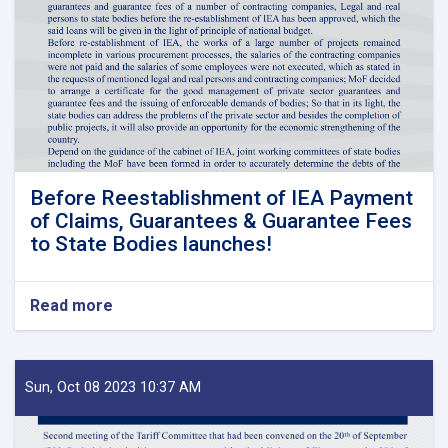
Before Reestablishment of IEA Payment
of Claims, Guarantees & Guarantee Fees
to State Bodies launches!
Read more
about
Before
Reestablishment
of
IEA
Sun, Oct 08 2023 10:37 AM
Payment
of
Claims,