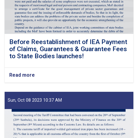
Before Reestablishment of IEA Payment
of Claims, Guarantees & Guarantee Fees
to State Bodies launches!
Read more
about
Before
Reestablishment
of
IEA
Sun, Oct 08 2023 10:37 AM
Payment
of
Claims,
Guarantees
&
Guarantee