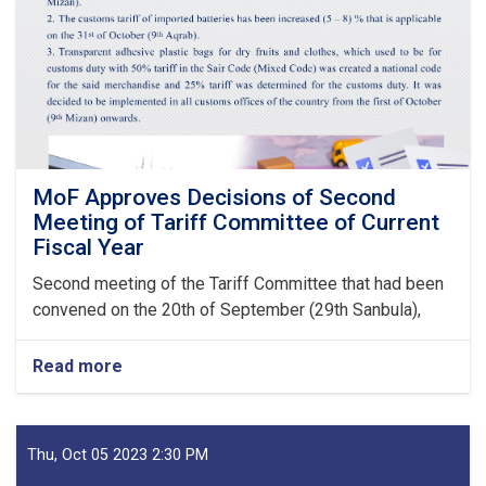
Fees
to
State
Bodies
launches!
MoF Approves Decisions of Second
Meeting of Tariff Committee of Current
Fiscal Year
Second meeting of the Tariff Committee that had been
convened on the 20th of September (29th Sanbula),
Read more
about
MoF
Approves
Decisions
of
Thu, Oct 05 2023 2:30 PM
Second