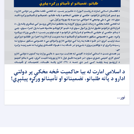
د اسلامي امارت له بیا حاکمیت څخه مخکي پر دولتي
ادارو د پاته طلباتو، تضمیناتو او تأمیناتو ورکړه پیلېږي!
نور...