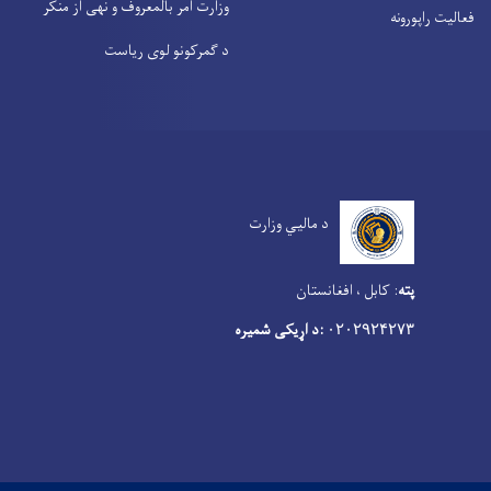
وزارت امر بالمعروف و نهی از منکر
فعالیت راپورونه
د گمرکونو لوی ریاست
د مالیي وزارت
پته
:
کابل ، افغانستان
:د اړیکی شمیره
۰۲۰۲۹۲۴۲۷۳