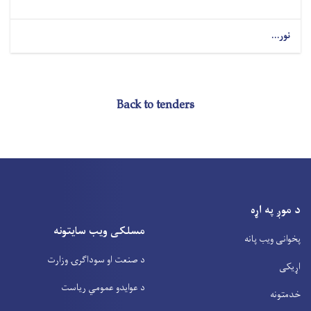
نور...
Back to tenders
د موږ په اړه
مسلکی ویب سایتونه
پخوانی ویب پانه
د صنعت او سوداگرۍ وزارت
اړیکی
د عوایدو عمومي ریاست
خدمتونه