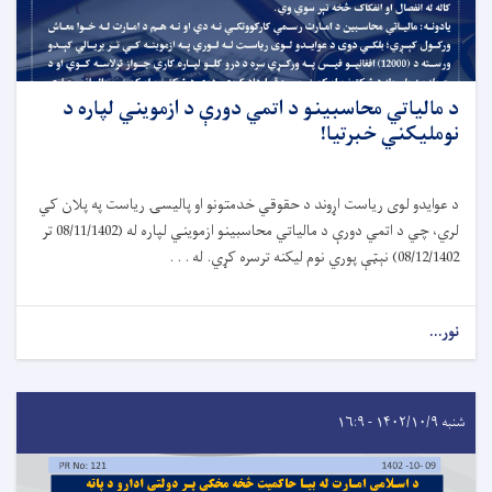
د مالياتي محاسبينو د اتمي دورې د ازمويني لپاره د
نومليکني خبرتیا!
د عوایدو لوی ریاست اړوند د حقوقي خدمتونو او پالیسۍ ریاست په پلان کي
لري، چي د اتمي دورې د مالیاتي محاسبینو ازمویني لپاره له (08/11/1402 تر
08/12/1402) نېټې پوري نوم لیکنه ترسره کړي. له . . .
نور...
شنبه ۱۴۰۲/۱۰/۹ - ۱۶:۹