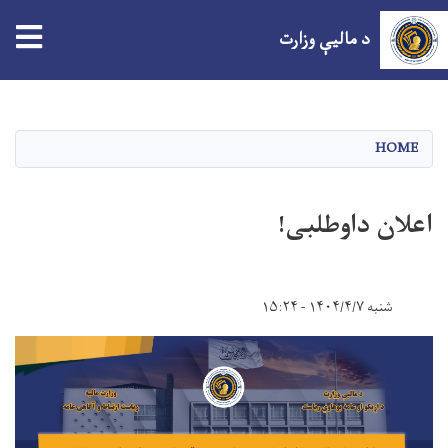
tion
د مالیې وزارت
اصلي
منځپانګه
دانګل
HOME
اعلان داوطلبی!
شنبه ۱۴۰۴/۴/۷ - ۱۵:۲۴