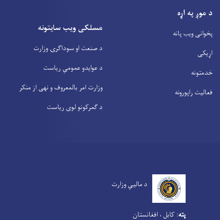
د موږ په اړه
مسلکی ویب سایتونه
پخوانی ویب پانه
د صنعت او سوداگرۍ وزارت
اړیکی
د عوایدو عمومي ریاست
خدمتونه
وزارت امر بالمعروف و نهی از منکر
فعالیت راپورونه
د گمرکونو لوی ریاست
د مالیي وزارت
پته
:
کابل ، افغانستان