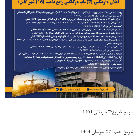
تاریخ شروع:7 سرطان 1404
تاریخ ختم: 27 سرطان 1404