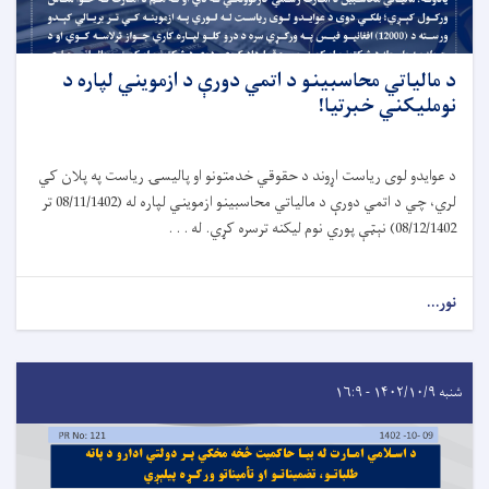
د مالياتي محاسبينو د اتمي دورې د ازمويني لپاره د
نومليکني خبرتیا!
د عوایدو لوی ریاست اړوند د حقوقي خدمتونو او پالیسۍ ریاست په پلان کي
لري، چي د اتمي دورې د مالیاتي محاسبینو ازمویني لپاره له (08/11/1402 تر
08/12/1402) نېټې پوري نوم لیکنه ترسره کړي. له . . .
نور...
شنبه ۱۴۰۲/۱۰/۹ - ۱۶:۹