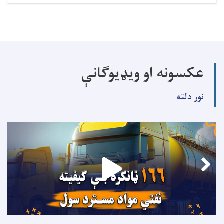
عکسونه او ویډیوګانې
نور دلته