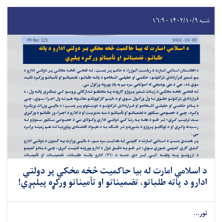
شنبه ۱۴۰۲/۱۰/۹ - ۱۶:۹
د اسلامي امارت له بیا حاکمیت څخه مخکي پر دولتي
ادارو د پاته طلباتو، تضمیناتو او تأمیناتو ورکړه پیلېږي!
نور...