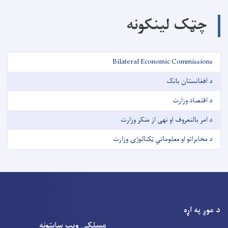
چټک لینکونه
Bilateral Economic Commissions
د افغانستان بانک
د اقتصاد وزارت
د امر بالنعروف او نهی از منکر وزارت
د مخابراتو او معلوماتي ټکنالوژۍ وزارت
د موږ په اړه
مسلکی ویب سایتونه