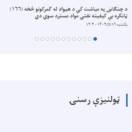
د چنگاښ په میاشت کي د هیواد له ګمرکونو څخه (۱۶۶)
ټانکره بې کیفیته نفتي مواد مسترد سوي دي
یکشنبه ۱۴۰۴/۵/۱۹ - ۱۴:۴
ټولنیزې رسنۍ