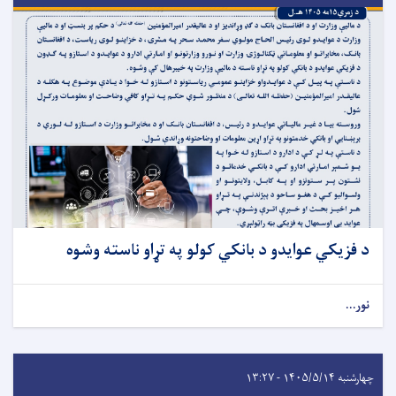
د فزیکي عوایدو د بانکي کولو په تړاو ناسته وشوه
نور...
چهارشنبه ۱۴۰۵/۵/۱۴ - ۱۳:۲۷