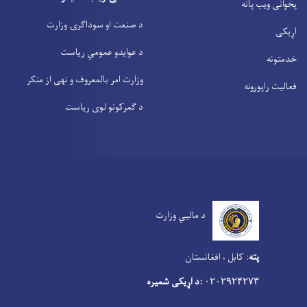
پخوانی ویب پانه
د صنعت او سوداگرۍ وزارت
اړیکی
د عوایدو عمومي ریاست
خدمتونه
وزارت امر بالمعروف و نهی از منکر
فعالیت راپورونه
د گمرکونو لوی ریاست
د مالیي وزارت
پته
:
کابل ، افغانستان
:د اړیکی شمیره
۰۲۰۲۹۲۴۲۷۳