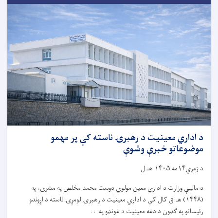
د اداري معینیت د رهبرۍ ناسته کې پر مهمو
موضوعاتو خبرې وشوې
د زمري۱۴مه ۱۴۰۵ هـ.ل
د مالیې وزارت د اداري معین مولوي دوست محمد مخلص په مشرۍ، په
(۱۴۴۸) هـ.ق کال کې د اداري معینیت د رهبرۍ لومړۍ ناسته د اړوندو
رئیسانو په ګډون د دغه معینیت د غونډو په. . .