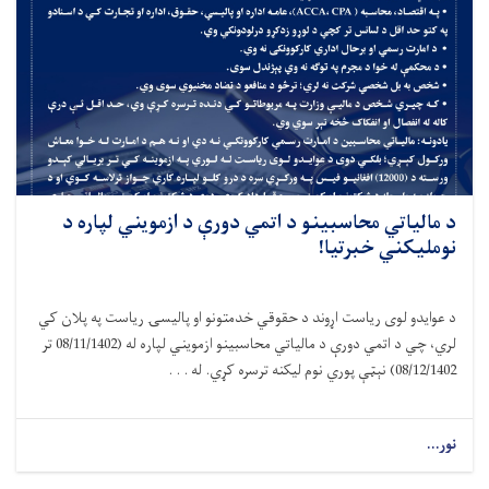
د مالياتي محاسبينو د اتمي دورې د ازمويني لپاره د
نومليکني خبرتیا!
د عوایدو لوی ریاست اړوند د حقوقي خدمتونو او پالیسۍ ریاست په پلان کي
لري، چي د اتمي دورې د مالیاتي محاسبینو ازمویني لپاره له (08/11/1402 تر
08/12/1402) نېټې پوري نوم لیکنه ترسره کړي. له . . .
نور...