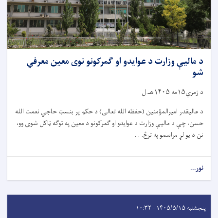
د مالیې وزارت د عوایدو او ګمرکونو نوی معین معرفي
شو
د زمري۱۵مه ۱۴۰۵هـ.ل
د عالیقدر امیرالمؤمنین (حفظه الله تعالی) د حکم پر بنسټ حاجي نعمت الله
حسن، چې د مالیې وزارت د عوایدو او ګمرکونو د معین په توګه ټاکل شوی وو،
نن د یو لړ مراسمو په ترڅ. . .
نور...
پنجشنبه ۱۴۰۵/۵/۱۵ - ۱۰:۳۲