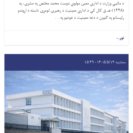
د مالیې وزارت د اداري معین مولوي دوست محمد مخلص په مشرۍ، په
(۱۴۴۸) هـ.ق کال کې د اداري معینیت د رهبرۍ لومړۍ ناسته د اړوندو
رئیسانو په ګډون د دغه معینیت د غونډو په. . .
نور...
سه‌شنبه ۱۴۰۵/۵/۱۳ - ۱۵:۴۹