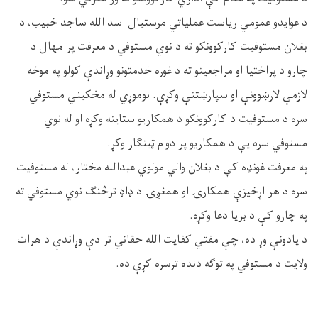
د عوایدو عمومي ریاست عملیاتي مرستیال اسد الله ساجد خبیب، د
بغلان مستوفيت کارکوونکو ته د نوي مستوفي د معرفت پر مهال د
چارو د پراختیا او مراجعینو ته د غوره خدمتونو وړاندې کولو په موخه
لازمې لارښوونې او سپارښتنې وکړې. نوموړي له مخکیني مستوفي
سره د مستوفیت د کارکوونکو د همکاریو ستاینه وکړه او له نوي
مستوفي سره یې د همکاریو پر دوام ټینګار وکړ.
په معرفت غونډه کې د بغلان والي مولوي عبدالله مختار، له مستوفیت
سره د هر اړخیزې همکارۍ او همغږۍ د ډاډ ترڅنګ نوي مستوفي ته
په چارو کې د بریا دعا وکړه.
د یادونې وړ ده، چې مفتي کفایت الله حقاني تر دې وړاندې د هرات
ولایت د مستوفي په توګه دنده ترسره کړې ده.