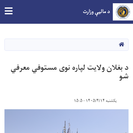
tion
د مالیې وزارت
اصلي
منځپانګه
دانګل
HOME
د بغلان ولایت لپاره نوی مستوفي معرفي
شو
یکشنبه ۱۴۰۵/۴/۱۴ - ۱۵:۵