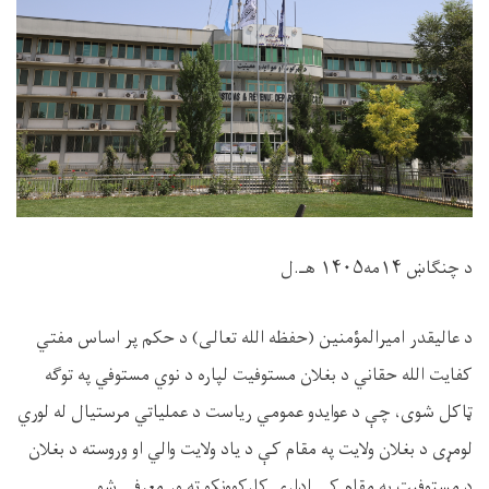
د چنګاښ ۱۴مه۱۴۰۵ هـ.ل
د عاليقدر امیرالمؤمنین (حفظه الله تعالی) د حکم پر اساس مفتي
کفایت الله حقاني د بغلان مستوفیت لپاره د نوي مستوفي په توګه
ټاکل شوی، چې د عوایدو عمومي ریاست د عملیاتي مرستیال له لوري
لومړی د بغلان ولایت په مقام کې د یاد ولایت والي او وروسته د بغلان
د مستوفیت په مقام کې اداري کارکوونکو ته ور معرفي شو.