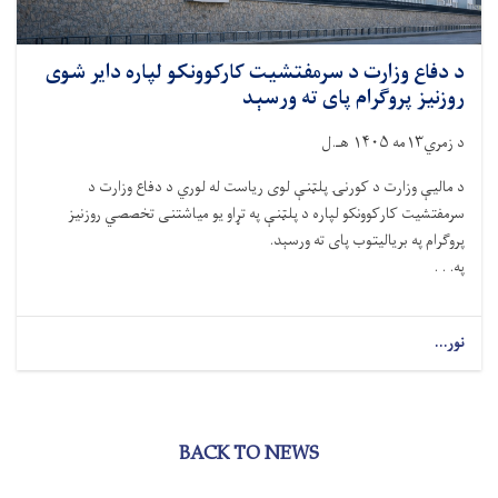
د دفاع وزارت د سرمفتشیت کارکوونکو لپاره دایر شوی
روزنیز پروګرام پای ته ورسېد
د زمري۱۳مه ۱۴۰۵ هـ.ل
د مالیې وزارت د کورنۍ پلټنې لوی ریاست له لوري د دفاع وزارت د
سرمفتشیت کارکوونکو لپاره د پلټنې په تړاو یو میاشتنی تخصصي روزنیز
پروګرام په بریالیتوب پای ته ورسېد.
په. . .
نور...
BACK TO NEWS