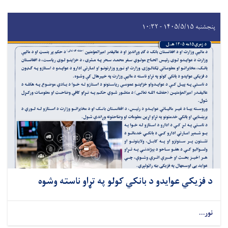
پنجشنبه ۱۴۰۵/۵/۱۵ - ۱۰:۳۲
د فزیکي عوایدو د بانکي کولو په تړاو ناسته وشوه
نور...