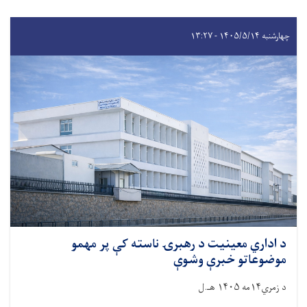
چهارشنبه ۱۴۰۵/۵/۱۴ - ۱۳:۲۷
د اداري معینیت د رهبرۍ ناسته کې پر مهمو
موضوعاتو خبرې وشوې
د زمري۱۴مه ۱۴۰۵ هـ.ل