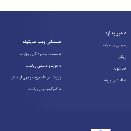
د موږ په اړه
مسلکی ویب سایتونه
پخوانی ویب پانه
د صنعت او سوداگرۍ وزارت
اړیکی
د عوایدو عمومي ریاست
خدمتونه
وزارت امر بالمعروف و نهی از منکر
فعالیت راپورونه
د گمرکونو لوی ریاست