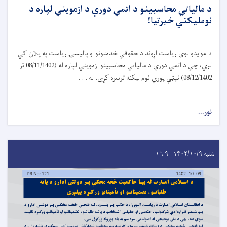
د مالياتي محاسبينو د اتمي دورې د ازمويني لپاره د
نومليکني خبرتیا!
د عوایدو لوی ریاست اړوند د حقوقي خدمتونو او پالیسۍ ریاست په پلان کي
لري، چي د اتمي دورې د مالیاتي محاسبینو ازمویني لپاره له (08/11/1402 تر
08/12/1402) نېټې پوري نوم لیکنه ترسره کړي. له . . .
نور...
شنبه ۱۴۰۲/۱۰/۹ - ۱۶:۹