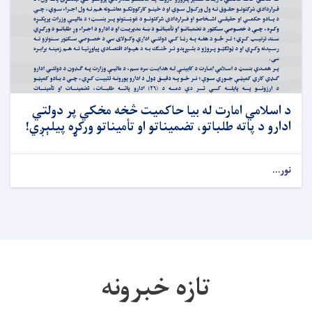
د اسلامي امارت له بیا حاکمیت څخه مخکي پر دولتي
ادارو د پاته طلباتو، تضمیناتو او تأمیناتو ورکړه پیلېږي!
نور...
تازه خبرونه