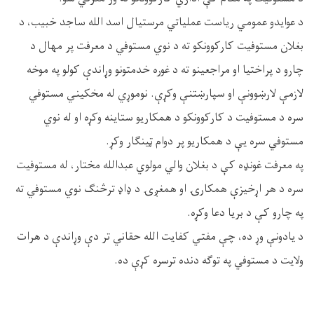
د عوایدو عمومي ریاست عملیاتي مرستیال اسد الله ساجد خبیب، د
بغلان مستوفيت کارکوونکو ته د نوي مستوفي د معرفت پر مهال د
چارو د پراختیا او مراجعینو ته د غوره خدمتونو وړاندې کولو په موخه
لازمې لارښوونې او سپارښتنې وکړې. نوموړي له مخکیني مستوفي
سره د مستوفیت د کارکوونکو د همکاریو ستاینه وکړه او له نوي
مستوفي سره یې د همکاریو پر دوام ټینګار وکړ.
په معرفت غونډه کې د بغلان والي مولوي عبدالله مختار، له مستوفیت
سره د هر اړخیزې همکارۍ او همغږۍ د ډاډ ترڅنګ نوي مستوفي ته
په چارو کې د بریا دعا وکړه.
د یادونې وړ ده، چې مفتي کفایت الله حقاني تر دې وړاندې د هرات
ولایت د مستوفي په توګه دنده ترسره کړې ده.