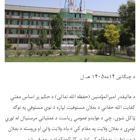
د چنګاښ ۱۴مه۱۴۰۵ هـ.ل
د عاليقدر امیرالمؤمنین (حفظه الله تعالی) د حکم پر اساس مفتي
کفایت الله حقاني د بغلان مستوفیت لپاره د نوي مستوفي په توګه
ټاکل شوی، چې د عوایدو عمومي ریاست د عملیاتي مرستیال له لوري
لومړی د بغلان ولایت په مقام کې د یاد ولایت والي او وروسته د بغلان
د مستوفیت په مقام کې اداري کارکوونکو ته ور معرفي شو.