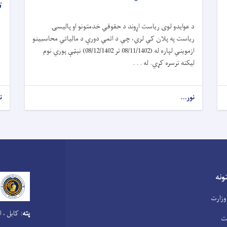
ت
د عوایدو لوی ریاست اړوند د حقوقي خدمتونو او پالیسۍ
ریاست په پلان کي لري، چي د اتمي دورې د مالیاتي محاسبینو
ازمویني لپاره له (08/11/1402 تر 08/12/1402) نېټې پوري نوم
لیکنه ترسره کړي. له . . .
نور...
ن
نه
وزارت
پته
:
کابل ، ا
ت