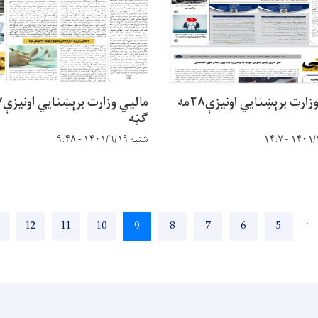
مالیي وزارت برېښنایي اونیزې۲۸مه
ګڼه
شنبه ۱۴۰۱/۶/۱۹ - ۹:۴۸
…
5
Page
6
Page
7
Page
8
Page
9
اوسنی
10
Page
11
Page
12
Page
پاڼه