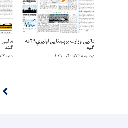
مالیي وزارت برېښنایي اونیزې۲۹مه
ګڼه
ګڼه
دوشنبه ۱۴۰۱/۷/۱۸ - ۹:۲۶
شنبه ۱۴۰۱/۷/۲ - ۱۴:۷
Pagination
‹‹