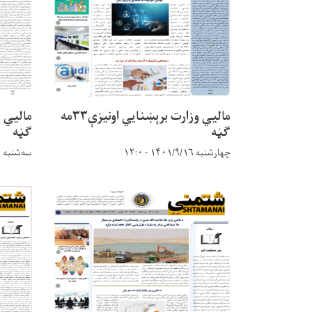
مالیي وزارت برېښنایي اونیزې۳۳مه
ګڼه
ګڼه
چهارشنبه ۱۴۰۱/۹/۱۶ - ۱۲:۰
سه‌شنبه ۱۴۰۱/۹/۱ - ۱۲:۸