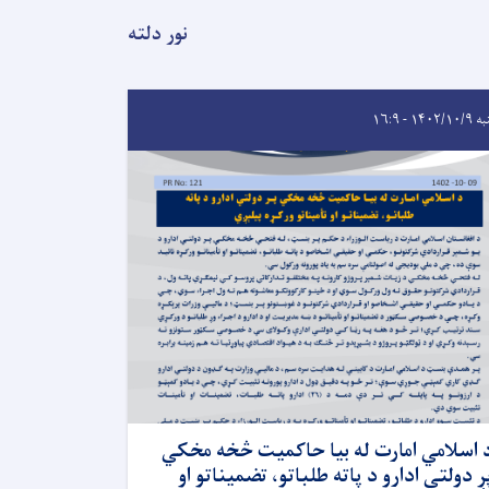
نور دلته
۱۴۰۲/۱ - ۱۶:۹
 اسلامي امارت له بیا حاکمیت څخه مخکي
ر دولتي ادارو د پاته طلباتو، تضمیناتو او