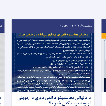
یکشنبه ۱۴۰۲/۱۱/۸ - ۱۵:۵۹
شنبه ۰/۹
د مالياتي محاسبينو د اتمي دورې د ازمويني
د
لپاره د نومليکني خبرتیا!
پ