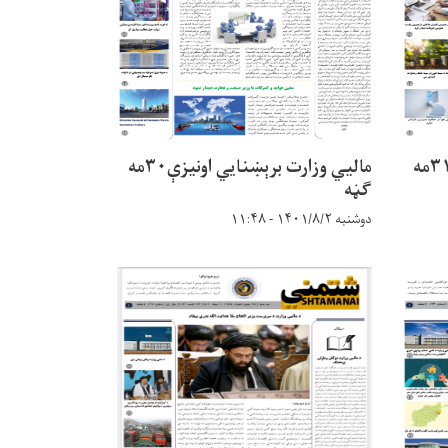
مالیي وزارت برېښنایي اونیزې۳۱مه
مالیي وزارت برېښنایي اونیزې۳۰مه
ګڼه
دوشنبه ۱۴۰۱/۸/۲ - ۱۱:۴۸