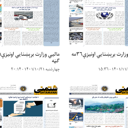
مالیي وزارت برېښنایي اونیزې۳۶مه
ګڼه
چهارشنبه ۱۴۰۱/۱۰/۲۱ - ۲۰:۱۴