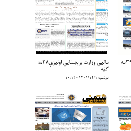
مالیي وزارت برېښنایي اونیزې۳۹مه
مالیي وزارت برېښنایي اونیزې۳۸مه
ګڼه
دوشنبه ۱۴۰۱/۱۲/۱ - ۱۰:۱۴