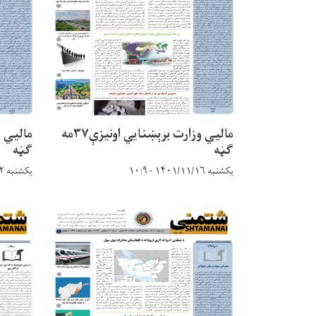
مالیي وزارت برېښنایي اونیزې۳۷مه
ګڼه
ګڼه
یکشنبه ۱۴۰۱/۱۱/۱۶ - ۱۰:۹
یکشنبه ۱۴۰۱/۱۱/۲ - ۱۵:۳۶