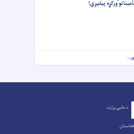
أمیناتو ورکړه پیلېږي!
ور...
د مالیي وزارت
فغانستان