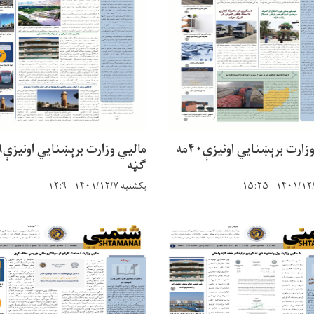
مالیي وزارت برېښنایي اونیزې۴۰مه
ګڼه
یکشنبه ۱۴۰۱/۱۲/۷ - ۱۲:۹