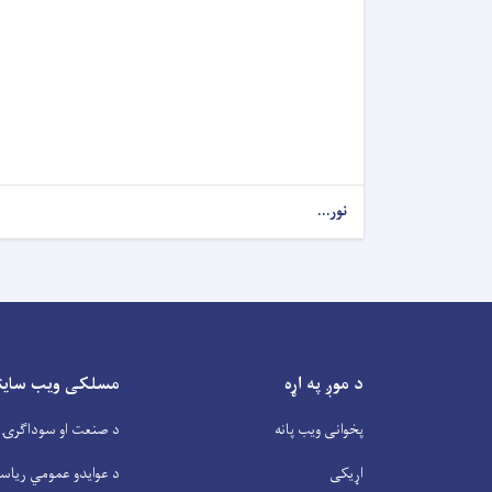
نور...
د موږ په اړه
مسلکی ویب سایتو
پخوانی ویب پانه
د صنعت او سوداگرۍ 
اړیکی
د عوایدو عمومي ریاس