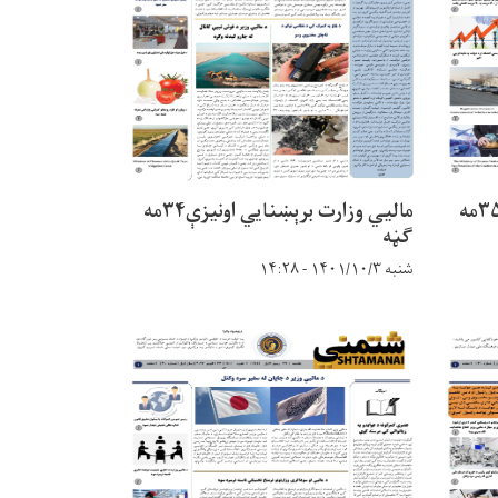
مالیي وزارت برېښنایي اونیزې۳۵مه
مالیي وزارت برېښنایي اونیزې۳۴مه
ګڼه
شنبه ۱۴۰۱/۱۰/۳ - ۱۴:۲۸