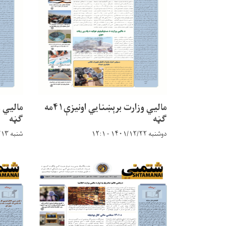
مالیي وزارت برېښنایي اونیزې۴۱مه
ګڼه
ګڼه
دوشنبه ۱۴۰۱/۱۲/۲۲ - ۱۲:۱
شنبه ۱۴۰۱/۱۲/۱۳ - ۱۵:۲۵