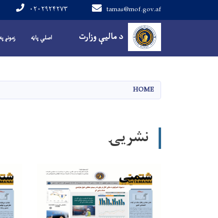
۰۲۰۲۹۲۴۲۷۳
tamas@mof.gov.af
Main navigation
د مالیې وزارت
اصلي پاڼه
زمونږ په
HOME
نشریۍ