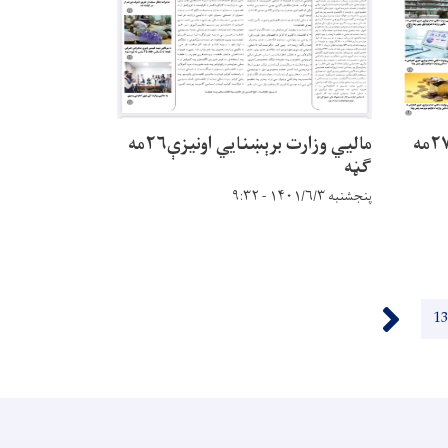
مالیي وزارت برېښنایي اونیزې۲۷مه
مالیي وزارت برېښنایي اونیزې۲۶مه
ګڼه
پنجشنبه ۱۴۰۱/۶/۳ - ۹:۳۲
››
Page
13