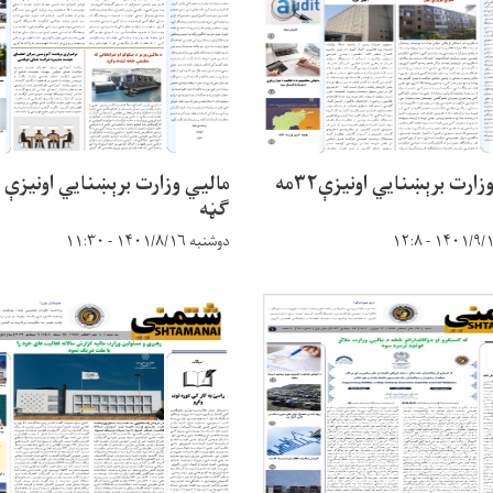
مالیي وزارت برېښنایي اونیزې۳۲مه
ګڼه
دوشنبه ۱۴۰۱/۸/۱۶ - ۱۱:۳۰