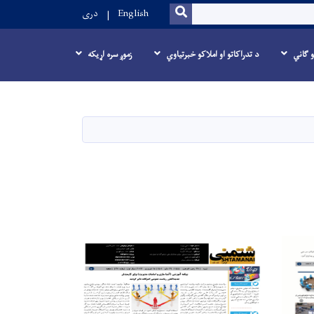
SEARCH
English
دری
و ګاني
د تدراکاتو او املاکو خبرتیاوي
زموږ سره اړیکه