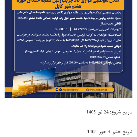
تاریخ شروع: 24 ثور 1405
تاریخ ختم: 3 جوزا 1405