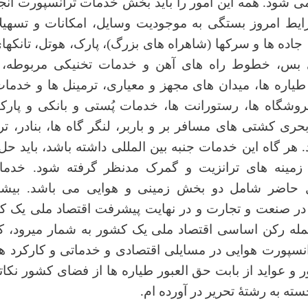
ی شود. همه این امور را باید بخش خدمات ترانسپورت انجام
یط امروز بستگی به موجودیت وسایل، امکانات و تسهیل
جاده ها و سرکها (شاهراه های بزرگ)، پارک، هوتل، تانکهای
ی بس، خطوط راه های آهن و خدمات تخنیکی مربوطه،
یاره ها، میدان های مجهز و معیاری، ترمینل ها و خدمات
روشگاه ها، رستورانت ها، خدمات پُستی و بانکی و پارکی
ی کشتی های مسافر بر و باربر، لنگر گاه ها، بنادر، ت
د. هر گاه این خدمات جنبه بین المللی داشته باشد، باید ح
زمینه های ترانزیت و گمرک مدنظر گرفته شود. خدما
ل حاضر شامل دو بخش زمینی و هوایی می باشد. بيشت
در صنعت و تجارت و در نهایت پيشرفت اقتصاد ملی يک 
جمله رکن اساسی اقتصاد ملی يک کشور به شمار میرود، ک
انسپورت هوایی در مسایلی اقتصادی و خدماتی و کارکرد ه
ر و عواید از بابت حق العبور طیاره ها از فضای کشور نکات
ته به رشتۀ تحریر در آورده ام
.