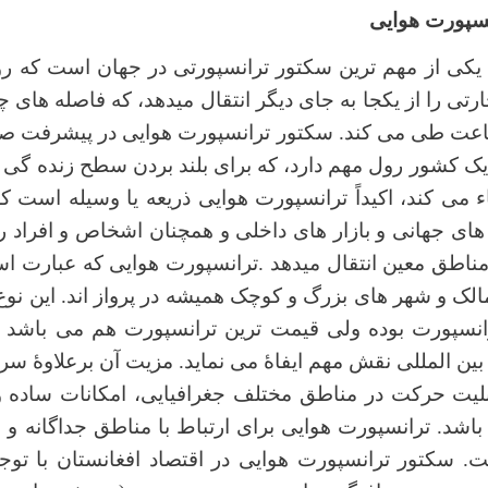
سپورت هوایی
یکی از مهم ترین سکتور ترانسپورتی در جهان است که روز
رتی را از یکجا به جای دیگر انتقال میدهد، که فاصله های چ
عت طی می کند. سکتور ترانسپورت هوایی در پيشرفت صن
يک کشور رول مهم دارد، که برای بلند بردن سطح زنده گی
ء می کند، اکیداً ترانسپورت هوایی ذريعه يا وسيله است 
های جهانی و بازار های داخلی و همچنان اشخاص و افراد ر
ناطق معين انتقال ميدهد .ترانسپورت هوایی که عبارت اس
الک و شهر های بزرگ و کوچک همیشه در پرواز اند. اين نو
رانسپورت بوده ولی قيمت ترين ترانسپورت هم می باشد 
ن المللی نقش مهم ايفاۀ می نمايد. مزيت آن برعلاوۀ سر
يت حرکت در مناطق مختلف جغرافیایی، امکانات ساده و
اشد. ترانسپورت هوایی برای ارتباط با مناطق جداگانه و
ت. سکتور ترانسپورت هوایی در اقتصاد افغانستان با توجه