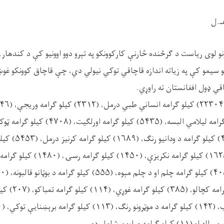
و لوی ریاست د ګرځنده څارنې کارکوونکو په تېرو دوو اوونیو کې د کندهار، ن
بېلو سیمو کې په زیاته اندازه قاچاقي توکي نیولي دي، چې قاچاق کوونکو غ
قي ډول افغانستان ته راوړي.
یې مواد، (۲۰۰) کیلو ګ