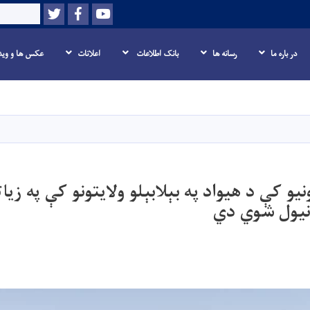
Twitter
Facebook
Youtube
Search
در باره ما
رسانه ها
بانک اطلاعات
اعلانات
عکس ها و وید
Skip
to
main
content
نیو کې د هیواد په بېلابېلو ولایتونو کې په زیاته
نیول شوي دي