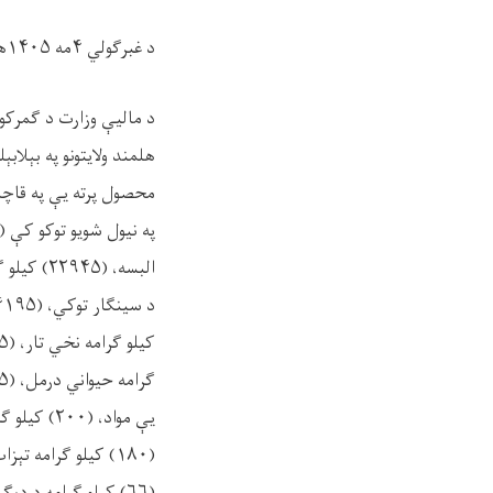
د غبرګولي ۴مه ۱۴۰۵هـ.ل
د مالیې وزارت د ګمرکون
هلمند ولایتونو په بېلا
محصول پرته یې په قاچا
(۶۶) کیلو ګرامه د دېګ مساله او (۱۱) کیلو ګرامه صابون شامل دي.