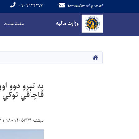
۰۲۰۲۹۲۴۲۷۳
tamas@mof.gov.af
Main navigation
وزارت مالیه
صفحۀ نخست
صفحه اصلی
په تېرو دوو اوو
قاچاقي توکي 
دوشنبه ۱۴۰۵/۳/۴ - ۱۱:۱۸