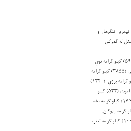
یمروز، ننګرهار او
وښتل له ګمرکي
په نیول شویو توکو کې (۲۲۳۰۴) کیلو ګرامه انساني طبي درمل، (۲۳۱۲) کیلو ګرامه وریجې، (۵۹۴۶) کیلو ګرامه نوې
البسه، (۲۲۹۴۵) کیلو ګرامه لیلامي البسه، (۵۴۳۵) کیلو ګرامه اورلګیت، (۴۷۰۸) کیلو ګرامه ټوکر، (۳۸۵۵) کیلو ګرامه
د سینګار توکي، (۴۱۹۵) کیلو ګرامه د ودانیو رنګ، (۱۶۸۹) کیلو ګرامه کرنیز درمل، (۵۴۵۳) کیلو ګرامه پرزې، (۱۳۲۰)
کیلو ګرامه نخي تار، (۱۶۲۵) کیلو ګرامه نکریزې، (۱۴۵۰) کیلو ګرامه رسۍ، (۱۴۸۰) کیلو ګرامه امونه، (۵۳۳) کیلو
ګرامه حیواني درمل، (۴۰۵) کیلو ګرامه چلم او د چلم مېوه، (۵۵۵) کیلو ګرامه د بوټانو قالبونه، (۱۷۵۰) کیلو ګرامه نشه
رامه کچالو، (۳۸۵) کیلو ګرامه غوړي، (۱۱۴) کیلو ګرامه تمباکو، (۲۰۷) کیلو ګرامه پټوګان،
(۱۸۰) کیلو ګرامه تېزاب، (۱۴۲) کیلو ګرامه د موټرونو رنګ، (۱۱۳) کیلو ګرامه برېښنایې توکي، (۱۰۰) کیلو ګرامه تینر،