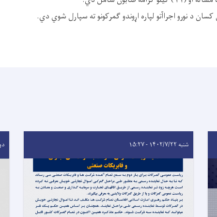
کسان د نورو اجراآتو لپاره اړوندو ګمرکونو ته سپارل شوي دي.
شنبه ۱۴۰۲/۷/۲۲ - ۱۵:۲۷
دوشنبه